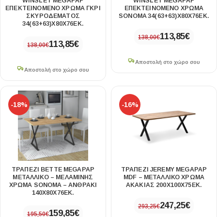
WINSLET MEGAPAP
WINSLET MEGAPAP
ΕΠΕΚΤΕΙΝΌΜΕΝΟ ΧΡΏΜΑ ΓΚΡΙ
ΕΠΕΚΤΕΙΝΌΜΕΝΟ ΧΡΏΜΑ
ΣΚΥΡΟΔΈΜΑΤΟΣ
SONOMA 34(63+63)X80X76ΕΚ.
34(63+63)X80X76ΕΚ.
113,85
€
138,00
€
113,85
€
138,00
€
Αποστολή στο χώρο σου
Αποστολή στο χώρο σου
-18%
-16%
ΤΡΑΠΈΖΙ BETTE MEGAPAP
ΤΡΑΠΈΖΙ JEREMY MEGAPAP
ΜΕΤΑΛΛΙΚΌ – ΜΕΛΑΜΊΝΗΣ
MDF – ΜΕΤΑΛΛΙΚΌ ΧΡΏΜΑ
ΧΡΏΜΑ SONOMA – ΑΝΘΡΑΚΊ
ΑΚΑΚΊΑΣ 200X100X75ΕΚ.
140X80X76ΕΚ.
247,25
€
293,25
€
159,85
€
195,50
€