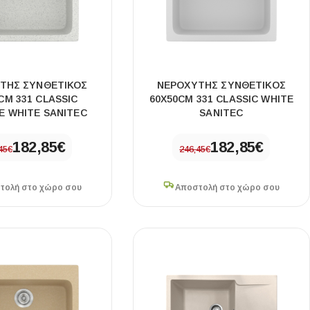
Ι NIGHT LUX MATT 60X120 ΠΡΩΤΗ
ΤΗΣ ΣΥΝΘΕΤΙΚΟΣ
ΝΕΡΟΧΥΤΗΣ ΣΥΝΘΕΤΙΚΟΣ
ΠΟΙΟΤΗΤΑ
CM 331 CLASSIC
60X50CM 331 CLASSIC WHITE
E WHITE SANITEC
SANITEC
αύρο ματ, μαρμάρινο εφέ, ρεκτιφιέ πλακίδιο πορσελάνης
182,85
€
182,85
€
45
€
246,45
€
τολή στο χώρο σου
Αποστολή στο χώρο σου