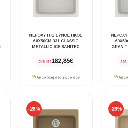
ΠΛΑΚΑΚ
Σ
ΝΕΡΟΧΥΤΗΣ ΣΥΝΘΕΤΙΚΟΣ
ΝΕΡΟΧΥ
60X50CM 331 CLASSIC
60X50
C
METALLIC ICE SANITEC
GRANIT
Μοντέρνο μ
182,85
€
246,45
€
246,
ΔΕΣ ΤΟ
Αποστολή στο χώρο σου
Αποσ
-26%
-26%