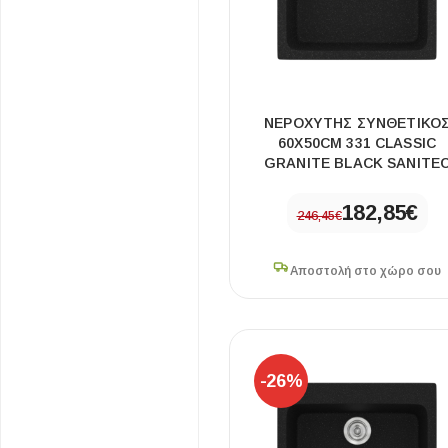
Επένδυσης Τοίχου
Ψηφίδες
Ειδικά Τεμάχια
ΝΕΡΟΧΥΤΗΣ ΣΥΝΘΕΤΙΚΟ
60X50CM 331 CLASSIC
GRANITE BLACK SANITE
182,85
€
246,45
€
Αποστολή στο χώρο σου
-26%