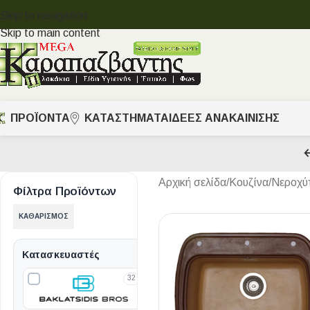
Skip to navigation
Skip to main content
ΠΡΟΪΟΝΤΑ
ΚΑΤΑΣΤΗΜΑΤΑ
ΙΔΈΕΣ ΑΝΑΚΑΊΝΙΣΗΣ
Αρχική σελίδα
/
Κουζίνα
/
Νεροχύ
Φίλτρα Προϊόντων
ΚΑΘΑΡΙΣΜΌΣ
Κατασκευαστές
32