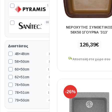
1
88
ΝΕΡΟΧΥΤΗΣ ΣΥΝΘΕΤΙΚΟ
58Χ50 1ΓΟΥΡΝΑ ’313’
126,39
€
Διαστάσεις
48×48cm
1
Αποστολή στο χώρο σου
58×50cm
1
60×50cm
19
62×51cm
1
76×50cm
11
-26%
78×51cm
10
79×50cm
4
81×50cm
11