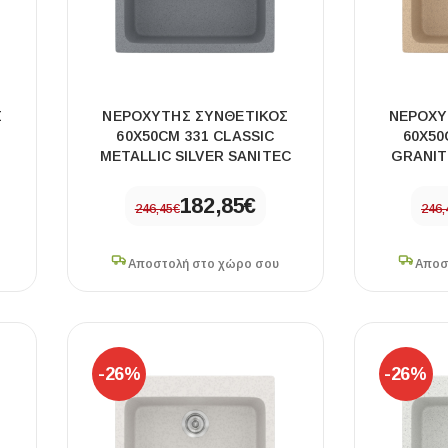
Σ
ΝΕΡΟΧΥΤΗΣ ΣΥΝΘΕΤΙΚΟΣ
ΝΕΡΟΧΥ
60X50CM 331 CLASSIC
60X50
METALLIC SILVER SANITEC
GRANIT
182,85
€
246,45
€
246,
ΧΡΗΣΙΜΑ
Οδηγός Αγοράς Πλακιδίων
Αποστολή στο χώρο σου
Αποσ
Υπολογισμός Αποστατών -Κλίπς
-26%
-26%