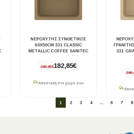
Σ
ΝΕΡΟΧΥΤΗΣ ΣΥΝΘΕΤΙΚΟΣ
ΝΕΡΟΧΥ
60X50CM 331 CLASSIC
ΓΡΑΝΙΤΗΣ
C
METALLIC COFFEE SANITEC
331 GR
182,85
€
246,45
€
246,
Αποστολή στο χώρο σου
Αποσ
1
2
3
4
…
6
7
8