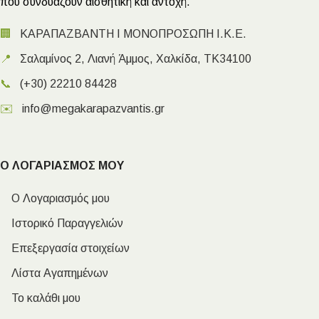
που συνδυάζουν αισθητική και αντοχή.
🏢
ΚΑΡΑΠΑΖΒΑΝΤΗ Ι ΜΟΝΟΠΡΟΣΩΠΗ Ι.Κ.Ε.
📍
Σαλαμίνος 2, Λιανή Άμμος, Χαλκίδα, ΤΚ34100
📞
(+30) 22210 84428
✉️
info@megakarapazvantis.gr
Ο ΛΟΓΑΡΙΑΣΜΟΣ ΜΟΥ
Ο Λογαριασμός μου
Ιστορικό Παραγγελιών
Επεξεργασία στοιχείων
Λίστα Αγαπημένων
Το καλάθι μου