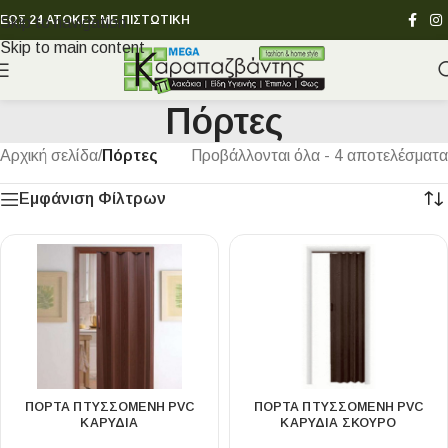
ΕΩΣ 24 ΑΤΟΚΕΣ ΜΕ ΠΙΣΤΩΤΙΚΗ
Skip to navigation
Skip to main content
Πόρτες
Αρχική σελίδα
/
Πόρτες
Προβάλλονται όλα - 4 αποτελέσματα
Εμφάνιση Φίλτρων
ΠΟΡΤΑ ΠΤΥΣΣΟΜΕΝΗ PVC
ΠΟΡΤΑ ΠΤΥΣΣΟΜΕΝΗ PVC
ΚΑΡΥΔΙΑ
ΚΑΡΥΔΙΑ ΣΚΟΥΡΟ