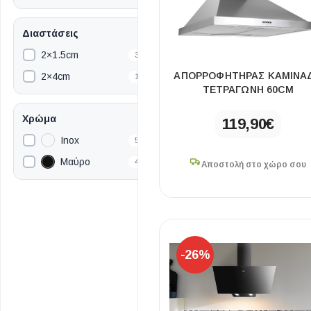
Διαστάσεις
2×1.5cm
3
ΑΠΟΡΡΟΦΗΤΉΡΑΣ ΚΑΜΙΝΑ
2×4cm
1
ΤΕΤΡΑΓΩΝΗ 60CM
Χρώμα
119,90
€
Inox
5
Μαύρο
4
Αποστολή στο χώρο σου
-26%