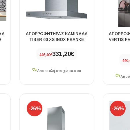
ΔΑ
ΑΠΟΡΡΟΦΗΤΗΡΑΣ ΚΑΜΙΝΑΔΑ
ΑΠΟΡΡΟΦ
Ο
TIBER 60 XS INOX FRANKE
VERTIS F
331,20
€
446,40
€
446,
ΧΡΗΣΙΜΑ
Αποστολή στο χώρο σου
Οδηγός Αγοράς Πλακιδίων
Αποσ
Υπολογισμός Αποστατών -Κλίπς
-26%
-26%