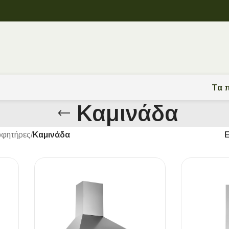
Tα π
Καμινάδα
φητήρες
/
Καμινάδα