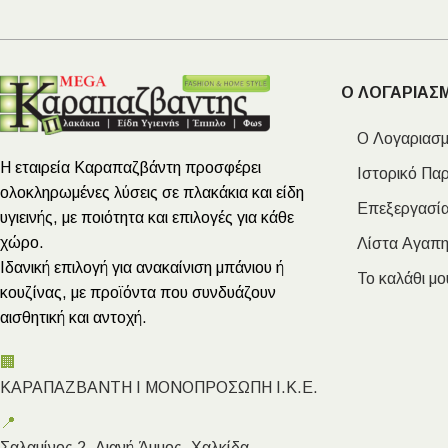
Ο ΛΟΓΑΡΙΑΣ
Ο Λογαριασμ
Η εταιρεία Καραπαζβάντη προσφέρει
Ιστορικό Πα
ολοκληρωμένες λύσεις σε πλακάκια και είδη
Επεξεργασία
υγιεινής, με ποιότητα και επιλογές για κάθε
χώρο.
Λίστα Αγαπ
Ιδανική επιλογή για ανακαίνιση μπάνιου ή
Το καλάθι μο
κουζίνας, με προϊόντα που συνδυάζουν
αισθητική και αντοχή.
🏢
ΚΑΡΑΠΑΖΒΑΝΤΗ Ι ΜΟΝΟΠΡΟΣΩΠΗ Ι.Κ.Ε.
📍
Σαλαμίνος 2, Λιανή Άμμος, Χαλκίδα,