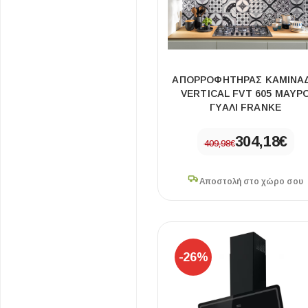
ΑΠΟΡΡΟΦΗΤΗΡΑΣ ΚΑΜΙΝΑ
VERTICAL FVT 605 ΜΑΥΡ
ΓΥΑΛΙ FRANKE
304,18
€
409,98
€
ΕΙΔΟΣ ΠΛΑΚΙΔΙΩΝ
ΥΦΟΣ ΠΛΑΚΙΔΙΩΝ
Κουζίνας
Πέτρα
Αποστολή στο χώρο σου
Εσωτερικού Χώρου
Ξύλο
Εξωτερικού Χώρου
Τσιμέντο
Ντεκόρ - Μπάνιου
Μάρμαρο
-26%
Τοίχου - Δαπέδου Μπάνιου
Πισίνας