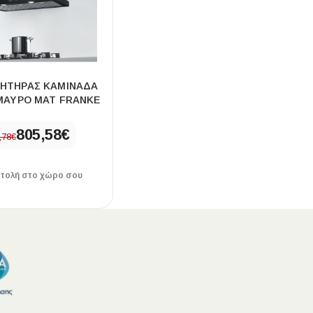
Ι NIGHT LUX MATT 60X120 ΠΡΩΤΗ
ΗΤΗΡΑΣ ΚΑΜΙΝΑΔΑ
ΠΟΙΟΤΗΤΑ
 ΜΑΥΡΟ ΜΑΤ FRANKE
αύρο ματ, μαρμάρινο εφέ, ρεκτιφιέ πλακίδιο πορσελάνης
805,58
€
,78
€
τολή στο χώρο σου