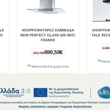
ΠΛΑΚΑΚ
ΔΑ
ΑΠΟΡΡΟΦΗΤΗΡΑΣ ΚΑΜΙΝΑΔΑ
ΑΠΟΡΡΟΦ
ΡΟ
NEW PERFECT GLASS 925 ΙΝΟΞ
TALE 915
FRANKE
Μοντέρνο μ
1.085
690,58
€
930,78
€
ΔΕΣ ΤΟ
Αποσ
Αποστολή στο χώρο σου