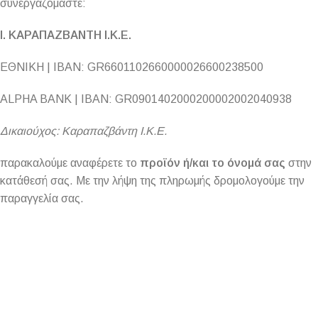
συνεργαζόμαστε:
Ι. ΚΑΡΑΠΑΖΒΑΝΤΗ Ι.Κ.Ε.
ΕΘΝΙΚΗ | IBAN: GR6601102660000026600238500
ALPHA BANK | IBAN: GR0901402000200002002040938
Δικαιούχος: Καραπαζβάντη Ι.Κ.Ε.
παρακαλούμε αναφέρετε το
προϊόν
ή/και το όνομά σας
στην
κατάθεσή σας. Με την λήψη της πληρωμής δρομολογούμε την
παραγγελία σας.