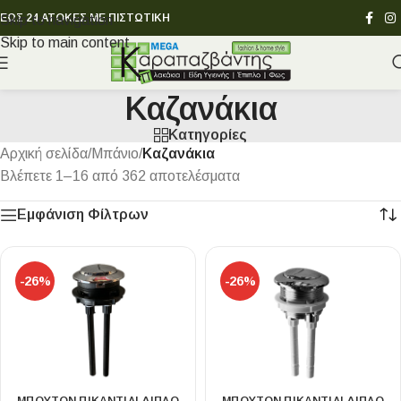
ΕΩΣ 24 ΑΤΟΚΕΣ ΜΕ ΠΙΣΤΩΤΙΚΗ
Skip to navigation
Skip to main content
Καζανάκια
Κατηγορίες
Αρχική σελίδα
/
Μπάνιο
/
Καζανάκια
Βλέπετε 1–16 από 362 αποτελέσματα
Εμφάνιση Φίλτρων
-26%
-26%