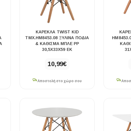
ΚΑΡΕΚΛΑ TWIST KID
ΚΑΡΕ
Α
ΤΜΧ.HM8453.08 ΞΥΛΙΝΑ ΠΟΔΙΑ
HM8453.
Α
& ΚΑΘΙΣΜΑ ΜΠΛΕ PP
ΚΑΘΙ
30,5Χ33Χ59 ΕΚ
31
10,99
€
Αποστολή στο χώρο σου
Αποσ