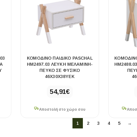
03
ΚΟΜΟΔΙΝΟ ΠΑΙΔΙΚΟ PASCHAL
ΚΟΜΟΔΙΝΟ
Α
HM2497.03 ΛΕΥΚΗ ΜΕΛΑΜΙΝΗ-
HM2488.0
Υ
ΠΕΥΚΟ ΣΕ ΦΥΣΙΚΟ
ΠΕΥ
46X30X38ΥΕΚ
4
54,91
€
Αποστολή στο χώρο σου
Αποσ
1
2
3
4
5
→