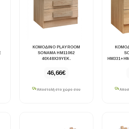
ΠΛΑΚΑΚ
ΚΟΜΟΔΙΝΟ PLAYROOM
ΚΟΜΟΔ
Μοντέρνο μ
Ε
SONAMA HM11062
S
40Χ48Χ39ΥΕΚ.
HM331+HM
ΔΕΣ ΤΟ
46,66
€
Αποστολή στο χώρο σου
Αποσ