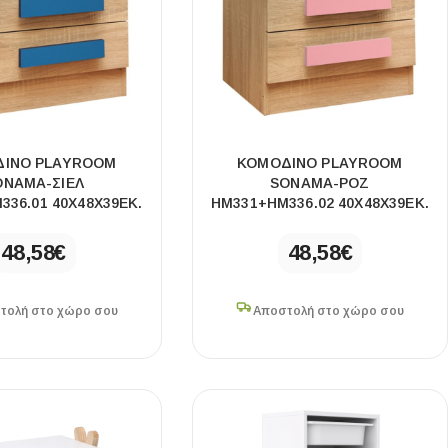
Ι NIGHT LUX MATT 60X120 ΠΡΩΤΗ
ΠΟΙΟΤΗΤΑ
ΙΝΟ PLAYROOM
ΚΟΜΟΔΙΝΟ PLAYROOM
αύρο ματ, μαρμάρινο εφέ, ρεκτιφιέ πλακίδιο πορσελάνης
ONAMA-ΣΙΕΛ
SONAMA-ΡΟΖ
336.01 40Χ48Χ39ΕΚ.
HM331+HM336.02 40Χ48Χ39ΕΚ.
48,58
€
48,58
€
τολή στο χώρο σου
Αποστολή στο χώρο σου