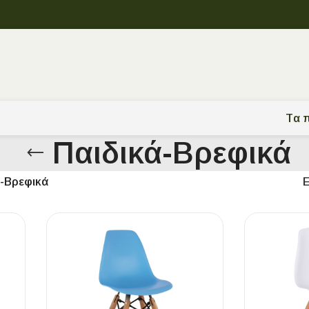
Tα π
Παιδικά-Βρεφικά
ά-Βρεφικά