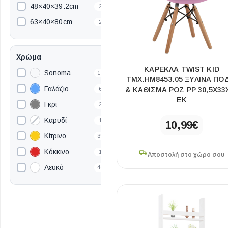
48×40×39.2cm
2
63×40×80cm
2
69.5×45.5×18cm
1
76×40×80cm
1
Χρώμα
80×50×180cm
ΚΑΡΕΚΛΑ TWIST KID
2
Sonoma
17
ΤΜΧ.HM8453.05 ΞΥΛΙΝΑ ΠΟ
86.5×40cm
1
Γαλάζιο
6
& ΚΑΘΙΣΜΑ ΡΟΖ PP 30,5Χ33
ΕΚ
88×88×52cm
1
Γκρι
2
ΕΙΔΟΣ ΠΛΑΚΙΔΙΩΝ
ΥΦΟΣ ΠΛΑΚΙΔΙΩΝ
90×190cm
15
Καρυδί
1
10,99
€
90×200cm
2
Κουζίνας
Πέτρα
Κίτρινο
35
98×22.5×48cm
1
Εσωτερικού Χώρου
Ξύλο
Κόκκινο
1
Αποστολή στο χώρο σου
109×55×87cm
1
Λευκό
Εξωτερικού Χώρου
Τσιμέντο
46
110×55×76.5cm
3
Μαύρο
41
Ντεκόρ - Μπάνιου
Μάρμαρο
140×190cm
1
Μπλε
2
Τοίχου - Δαπέδου Μπάνιου
190×90cm
9
Πράσινο
1
Πισίνας
235×100×60cm
1