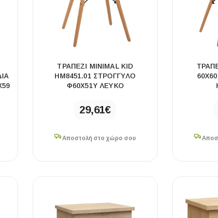
ΤΡΑΠΕΖΙ MINIMAL KID
ΤΡΑΠΕ
ΔΙΑ
HM8451.01 ΣΤΡΟΓΓYΛΟ
60X60
Χ59
Φ60X51Υ ΛΕΥΚΟ
29,61
€
ΧΡΗΣΙΜΑ
Οδηγός Αγοράς Πλακιδίων
Αποστολή στο χώρο σου
Αποσ
Υπολογισμός Αποστατών -Κλίπς