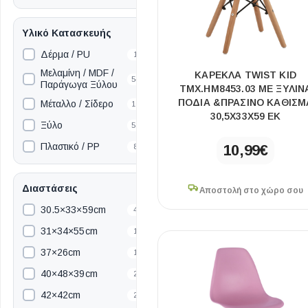
Υλικό Κατασκευής
Δέρμα / PU
1
Μελαμίνη / MDF /
ΚΑΡΕΚΛΑ TWIST KID
54
Παράγωγα Ξύλου
ΤΜΧ.HM8453.03 ΜΕ ΞΥΛΙΝ
ΠΟΔΙΑ &ΠΡΑΣΙΝΟ ΚΑΘΙΣΜ
Μέταλλο / Σίδερο
10
30,5Χ33Χ59 ΕΚ
Ξύλο
53
Πλαστικό / PP
10,99
€
8
Διαστάσεις
Αποστολή στο χώρο σου
30.5×33×59cm
4
31×34×55cm
1
37×26cm
1
40×48×39cm
2
42×42cm
2