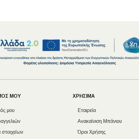
ΧΡΗΣΙΜΑ
Οδηγός Αγοράς Πλακιδίων
Υπολογισμός Αποστατών -Κλίπς
ΜΟΣ ΜΟΥ
ΧΡΗΣΙΜΑ
ός μου
Εταιρεία
ραγγελιών
Ανακαίνιση Μπάνιου
 στοιχείων
Όροι Χρήσης