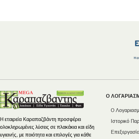
ΕΙΔΟΣ ΠΛΑΚΙΔΙΩΝ
ΥΦΟΣ ΠΛΑΚΙΔΙΩΝ
Κουζίνας
Πέτρα
Εσωτερικού Χώρου
Ξύλο
Ο ΛΟΓΑΡΙΑΣ
Εξωτερικού Χώρου
Τσιμέντο
Ο Λογαριασμ
Ντεκόρ - Μπάνιου
Μάρμαρο
Η εταιρεία Καραπαζβάντη προσφέρει
Ιστορικό Πα
Τοίχου - Δαπέδου Μπάνιου
ολοκληρωμένες λύσεις σε πλακάκια και είδη
Επεξεργασία
Πισίνας
υγιεινής, με ποιότητα και επιλογές για κάθε