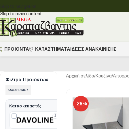
Skip to navigation
Skip to main content
ΠΡΟΪΟΝΤΑ
ΚΑΤΑΣΤΗΜΑΤΑ
ΙΔΈΕΣ ΑΝΑΚΑΊΝΙΣΗΣ
Αρχική σελίδα
/
Κουζίνα
/
Απορρο
Φίλτρα Προϊόντων
ΚΑΘΑΡΙΣΜΌΣ
-26%
Κατασκευαστές
2