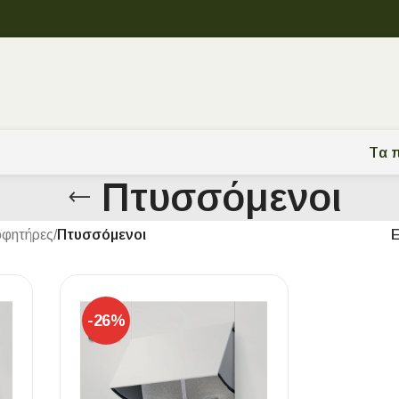
Tα π
Πτυσσόμενοι
φητήρες
/
Πτυσσόμενοι
-26%