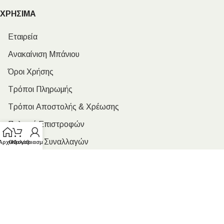
ΧΡΗΣΙΜΑ
Εταιρεία
Ανακαίνιση Μπάνιου
Όροι Χρήσης
Τρόποι Πληρωμής
Τρόποι Αποστολής & Χρέωσης
Πολιτική Επιστροφών
Ασφάλεια Συναλλαγών
Αρχική
Ο λογαριασμός μου
Καλάθι
Επικοινωνία
ΩΡΑΡΙΟ ΛΕΙΤΟΥΡΓΙΑΣ
Δευτέρα:
08:00 – 16:00