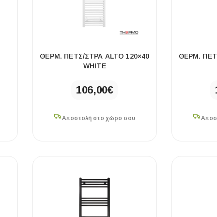
Ό
ΘΕΡΜ. ΠΕΤΣ/ΣΤΡΑ ALTO 120×40
ΘΕΡΜ. ΠΕΤ
–
WHITE
106,00
€
ΧΡΗΣΙΜΑ
Αποστολή στο χώρο σου
Αποσ
Οδηγός Αγοράς Πλακιδίων
Υπολογισμός Αποστατών -Κλίπς