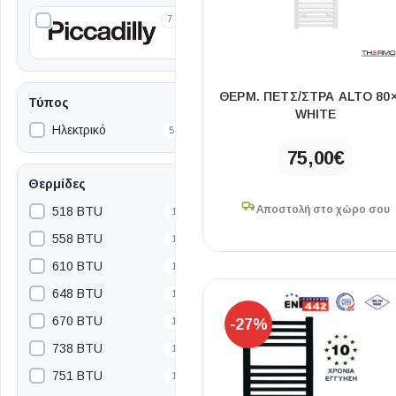
7
ΘΕΡΜ. ΠΕΤΣ/ΣΤΡΑ ALTO 80
Τύπος
WHITE
Ηλεκτρικό
50
75,00
€
Θερμίδες
Αποστολή στο χώρο σου
518 BTU
1
558 BTU
1
610 BTU
1
648 BTU
1
670 BTU
1
-27%
738 BTU
1
751 BTU
1