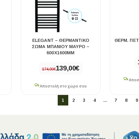
Ό
ELEGANT – ΘΕΡΜΑΝΤΙΚΌ
ΘΕΡΜ. ΠΕΤ
–
ΣΏΜΑ ΜΠΆΝΙΟΥ ΜΑΎΡΟ –
600X1600MM
139,00
€
174,00
€
Αποσ
Αποστολή στο χώρο σου
1
2
3
4
…
7
8
9