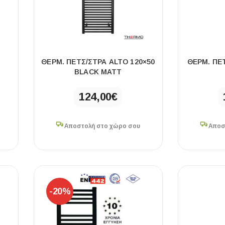
ΠΛΑΚΑΚ
Ό
ΘΕΡΜ. ΠΕΤΣ/ΣΤΡΑ ALTO 120×50
ΘΕΡΜ. ΠΕ
–
BLACK MATT
Μοντέρνο μ
124,00
€
ΔΕΣ ΤΟ
Αποστολή στο χώρο σου
Αποσ
-20%