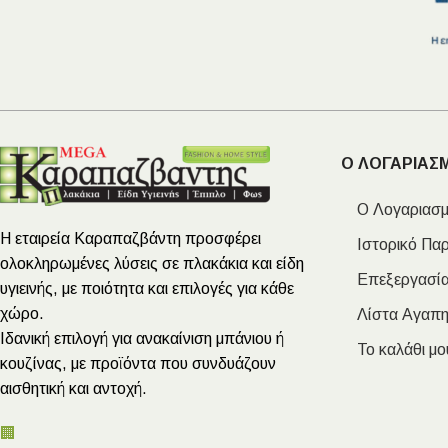
600×1200mm
1
600×1600mm
1
600×1800mm
1
800×400cm
3
870×475cm
3
Ο ΛΟΓΑΡΙΑΣ
950×475mm
1
Ο Λογαριασμ
Η εταιρεία Καραπαζβάντη προσφέρει
Ιστορικό Πα
ολοκληρωμένες λύσεις σε πλακάκια και είδη
Επεξεργασία
υγιεινής, με ποιότητα και επιλογές για κάθε
χώρο.
Λίστα Αγαπ
Ιδανική επιλογή για ανακαίνιση μπάνιου ή
Το καλάθι μο
κουζίνας, με προϊόντα που συνδυάζουν
αισθητική και αντοχή.
🏢