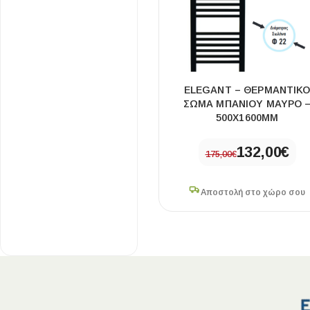
3339 BTU
1
115×49cm
2
119×50cm
2
120×40cm
1
120×45cm
5
ELEGANT – ΘΕΡΜΑΝΤΙΚ
ΣΏΜΑ ΜΠΆΝΙΟΥ ΜΑΎΡΟ 
120×50cm
20
500X1600MM
138×50cm
5
150×50cm
132,00
€
14
175,00
€
176×50cm
4
400×1200mm
1
Αποστολή στο χώρο σου
400×1600mm
1
400×1800mm
1
500×1200mm
1
500×1600mm
1
500×1800mm
1