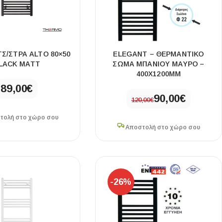
ΤΣ/ΣΤΡΑ ALTO 80×50
ELEGANT – ΘΕΡΜΑΝΤΙΚΌ
LACK MATT
ΣΏΜΑ ΜΠΆΝΙΟΥ ΜΑΎΡΟ –
400X1200MM
89,00
€
90,00
€
120,00
€
τολή στο χώρο σου
Αποστολή στο χώρο σου
-26%