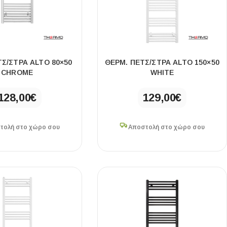
Ι NIGHT LUX MATT 60X120 ΠΡΩΤΗ
ΤΣ/ΣΤΡΑ ALTO 80×50
ΘΕΡΜ. ΠΕΤΣ/ΣΤΡΑ ALTO 150×50
ΠΟΙΟΤΗΤΑ
CHROME
WHITE
αύρο ματ, μαρμάρινο εφέ, ρεκτιφιέ πλακίδιο πορσελάνης
128,00
€
129,00
€
τολή στο χώρο σου
Αποστολή στο χώρο σου