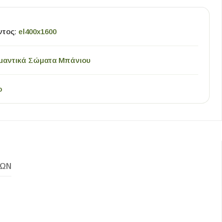
ντος:
el400x1600
μαντικά Σώματα Μπάνιου
o
ΚΏΝ