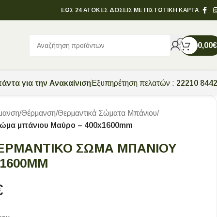
ΕΩΣ 24 ΑΤΟΚΕΣ ΔΟΣΕΙΣ ΜΕ ΠΙΣΤΩΤΙΚΗ ΚΑΡΤΑ
0,00
€
άντα για την Ανακαίνιση
Εξυπηρέτηση πελατών :
22210 844
μανση
/
Θέρμανση
/
Θερμαντικά Σώματα Μπάνιου
/
 σώμα μπάνιου Μαύρο – 400x1600mm
ΕΡΜΑΝΤΙΚΌ ΣΏΜΑ ΜΠΆΝΙΟΥ
X1600MM
€