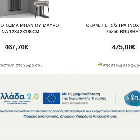
ΚΌ ΣΏΜΑ ΜΠΆΝΙΟΥ ΜΑΎΡΟ
ΘΕΡΜ. ΠΕΤΣ/ΣΤΡΑ INOX
VINA 12X42X180CM
75×50 BRUSHE
467,70
€
475,00
€
οστολή στο χώρο σου
Αποστολή στο χώρ