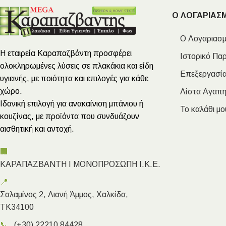
Ο ΛΟΓΑΡΙΑΣ
Ο Λογαριασμ
Η εταιρεία Καραπαζβάντη προσφέρει
Ιστορικό Πα
ολοκληρωμένες λύσεις σε πλακάκια και είδη
Επεξεργασία
υγιεινής, με ποιότητα και επιλογές για κάθε
χώρο.
Λίστα Αγαπ
Ιδανική επιλογή για ανακαίνιση μπάνιου ή
Το καλάθι μο
κουζίνας, με προϊόντα που συνδυάζουν
αισθητική και αντοχή.
🏢
ΚΑΡΑΠΑΖΒΑΝΤΗ Ι ΜΟΝΟΠΡΟΣΩΠΗ Ι.Κ.Ε.
📍
Σαλαμίνος 2, Λιανή Άμμος, Χαλκίδα,
ΤΚ34100
📞
(+30) 22210 84428