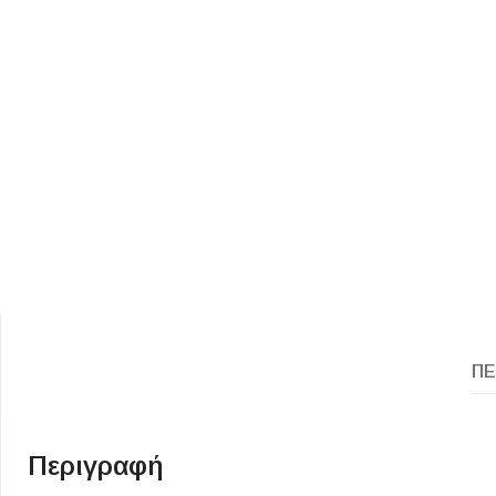
ΕΙΔΟΣ ΠΛΑΚΙΔΙΩΝ
ΥΦΟΣ ΠΛΑΚΙΔΙΩΝ
Κουζίνας
Πέτρα
Εσωτερικού Χώρου
Ξύλο
Εξωτερικού Χώρου
Τσιμέντο
ΠΕ
Ντεκόρ - Μπάνιου
Μάρμαρο
Τοίχου - Δαπέδου Μπάνιου
Περιγραφή
Πισίνας