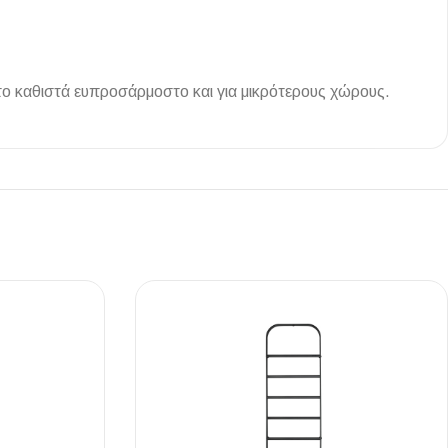
υ το καθιστά ευπροσάρμοστο και για μικρότερους χώρους.
Ι NIGHT LUX MATT 60X120 ΠΡΩΤΗ
ΠΟΙΟΤΗΤΑ
αύρο ματ, μαρμάρινο εφέ, ρεκτιφιέ πλακίδιο πορσελάνης