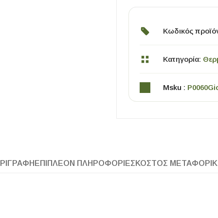
Κωδικός προϊό
Κατηγορία:
Θερ
Msku :
P0060Gi
ΧΡΗΣΙΜΑ
Οδηγός Αγοράς Πλακιδίων
Υπολογισμός Αποστατών -Κλίπς
ΡΙΓΡΑΦΉ
ΕΠΙΠΛΈΟΝ ΠΛΗΡΟΦΟΡΊΕΣ
ΚΌΣΤΟΣ ΜΕΤΑΦΟΡΙ