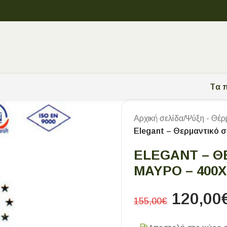
Tα π
Αρχική σελίδα
/
Ψύξη - Θέρ
Elegant – Θερμαντικό
ELEGANT – Θ
ΜΑΎΡΟ – 400
120,00
155,00
€