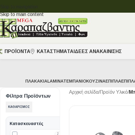
Skip to navigation
Skip to main content
ΠΡΟΪΟΝΤΑ
ΚΑΤΑΣΤΗΜΑΤΑ
ΙΔΈΕΣ ΑΝΑΚΑΊΝΙΣΗΣ
ΠΛΑΚΆΚΙΑ
LAMINATE
ΜΠΆΝΙΟ
ΚΟΥΖΊΝΑ
ΈΠΙΠΛΑ
ΈΠΙΠΛ
Αρχική σελίδα
/
Προϊόν Υλικό
/
Μπ
Φίλτρα Προϊόντων
ΚΑΘΑΡΙΣΜΌΣ
Κατασκευαστές
2