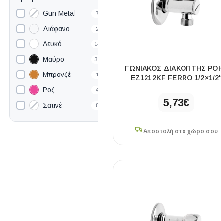
6.2×19×3.7cm
1
Gun Metal
7
6.2×22×13cm
1
Διάφανο
2
6.5×19×11cm
1
Λευκό
14
6.5×20×3.5cm
1
Μαύρο
38
ΓΩΝΙΑΚΌΣ ΔΙΑΚΌΠΤΗΣ ΡΟ
6.5×61×3.3cm
1
Μπρονζέ
1
EZ1212KF FERRO 1/2×1/2
6×15×17cm
1
Ροζ
4
5,73
€
6×15×23cm
1
Σατινέ
8
ΕΙΔΟΣ ΠΛΑΚΙΔΙΩΝ
ΥΦΟΣ ΠΛΑΚΙΔΙΩΝ
7×15×14cm
1
Χρυσό
11
Κουζίνας
Πέτρα
Αποστολή στο χώρο σου
8.5×50×100cm
3
Χρωμέ
148
Εσωτερικού Χώρου
Ξύλο
8.5×50×170cm
2
8×8×38cm
Εξωτερικού Χώρου
Τσιμέντο
1
8×50×120cm
1
Ντεκόρ - Μπάνιου
Μάρμαρο
9.1×31×180cm
2
Τοίχου - Δαπέδου Μπάνιου
9.3×56×90cm
3
Πισίνας