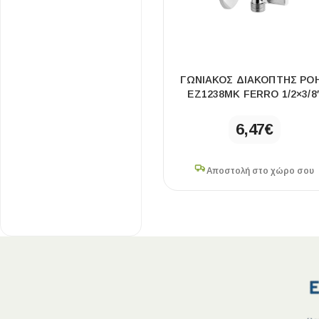
20×27cm
1
25×25cm
1
25×39cm
1
25×50×35cm
1
ΓΩΝΙΑΚΌΣ ΔΙΑΚΌΠΤΗΣ ΡΟ
30×30cm
2
EZ1238MK FERRO 1/2×3/8
6,47
€
Αποστολή στο χώρο σου