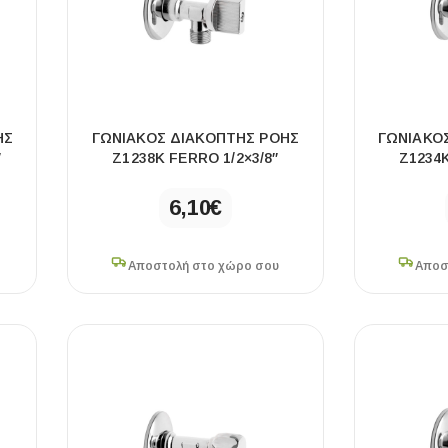
ΉΣ
ΓΩΝΙΑΚΌΣ ΔΙΑΚΌΠΤΗΣ ΡΟΉΣ
ΓΩΝΙΑΚΌ
″
Z1238K FERRO 1/2×3/8″
Z1234K
6,10
€
ΧΡΗΣΙΜΑ
Οδηγός Αγοράς Πλακιδίων
Αποστολή στο χώρο σου
Αποσ
Υπολογισμός Αποστατών -Κλίπς