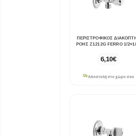
9.3×56×120cm
3
Επένδυσης Τοίχου
9.5×13.5×14cm
1
Ψηφίδες
10.7×50×90cm
2
Ειδικά Τεμάχια
10.7×50×130cm
2
ΠΕΡΙΣΤΡΟΦΙΚΌΣ ΔΙΑΚΌΠΤ
11.5×50×120cm
1
ΡΟΉΣ Z1212G FERRO 1/2×1/
11.6×51×120cm
1
6,10
€
12.5×40cm
2
12×42×180cm
2
12×64×5.5cm
Αποστολή στο χώρο σου
2
16.5×50×120cm
1
16.8×50×79.5cm
1
16.8×50×124.5c
1
m
18×70×40cm
2
20×11×9cm
1