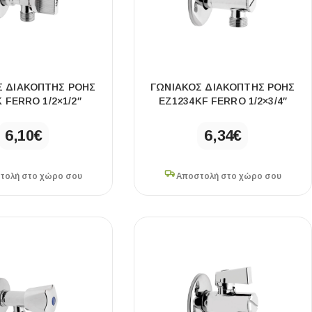
Ι NIGHT LUX MATT 60X120 ΠΡΩΤΗ
Σ ΔΙΑΚΌΠΤΗΣ ΡΟΉΣ
ΓΩΝΙΑΚΌΣ ΔΙΑΚΌΠΤΗΣ ΡΟΉΣ
ΠΟΙΟΤΗΤΑ
 FERRO 1/2×1/2″
EZ1234KF FERRO 1/2×3/4″
αύρο ματ, μαρμάρινο εφέ, ρεκτιφιέ πλακίδιο πορσελάνης
6,10
€
6,34
€
τολή στο χώρο σου
Αποστολή στο χώρο σου