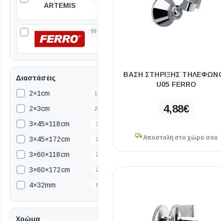
ARTEMIS
99
ΒΆΣΗ ΣΤΉΡΙΞΗΣ ΤΗΛΕΦΏΝ
Διαστάσεις
U05 FERRO
2×1cm
10
4,88
€
2×3cm
21
3×45×118cm
3
Αποστολή στο χώρο σου
3×45×172cm
2
3×60×118cm
2
3×60×172cm
2
4×32mm
9
5.4×50×174.2cm
1
5×5cm
1
Χρώμα