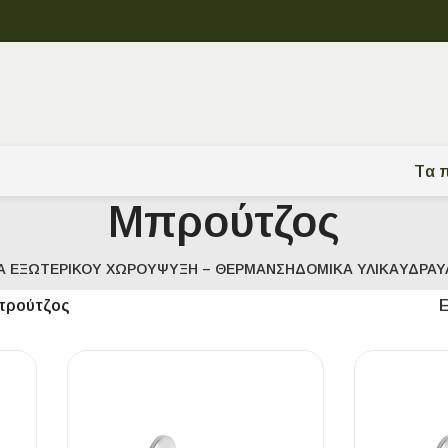
Tα π
Μπρούτζος
Α ΕΞΩΤΕΡΙΚΟΎ ΧΏΡΟΥ
ΨΎΞΗ – ΘΈΡΜΑΝΣΗ
ΔΟΜΙΚΆ ΥΛΙΚΆ
ΥΔΡΑΥ
ρούτζος