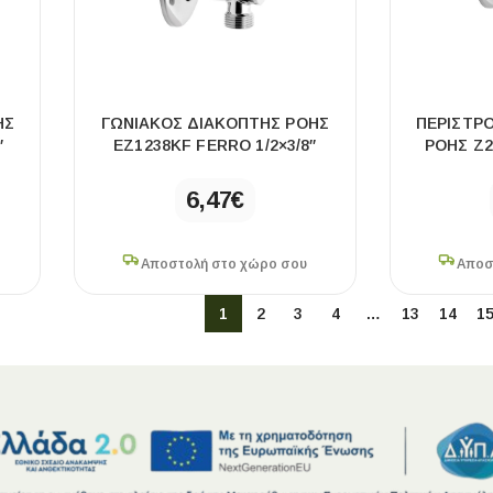
ΉΣ
ΓΩΝΙΑΚΌΣ ΔΙΑΚΌΠΤΗΣ ΡΟΉΣ
ΠΕΡΙΣΤΡ
″
EZ1238KF FERRO 1/2×3/8″
ΡΟΉΣ Z2
6,47
€
Αποστολή στο χώρο σου
Αποσ
1
2
3
4
…
13
14
1