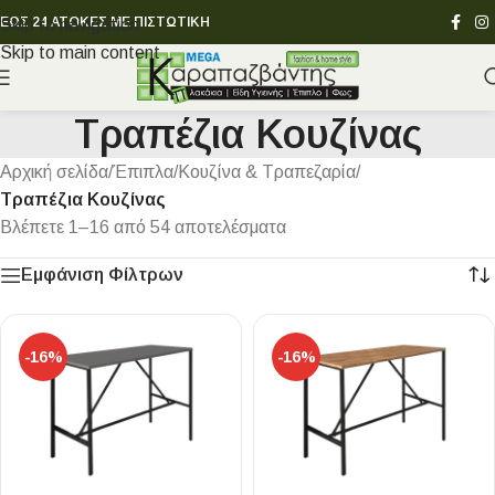
ΕΩΣ 24 ΑΤΟΚΕΣ ΜΕ ΠΙΣΤΩΤΙΚΗ
Skip to navigation
Skip to main content
Τραπέζια Κουζίνας
Αρχική σελίδα
/
Έπιπλα
/
Κουζίνα & Τραπεζαρία
/
Τραπέζια Κουζίνας
Βλέπετε 1–16 από 54 αποτελέσματα
Εμφάνιση Φίλτρων
-16%
-16%