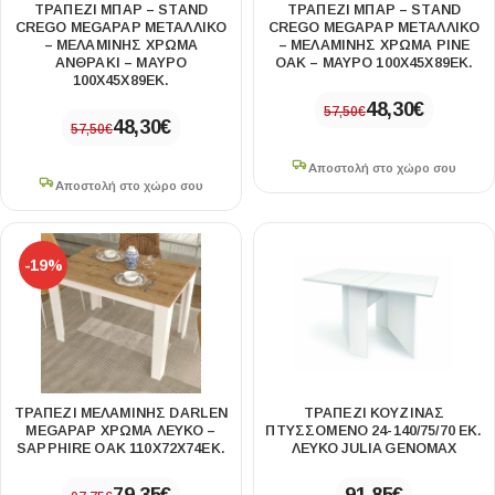
ΤΡΑΠΈΖΙ ΜΠΑΡ – STAND
ΤΡΑΠΈΖΙ ΜΠΑΡ – STAND
CREGO MEGAPAP ΜΕΤΑΛΛΙΚΌ
CREGO MEGAPAP ΜΕΤΑΛΛΙΚΌ
– ΜΕΛΑΜΊΝΗΣ ΧΡΏΜΑ
– ΜΕΛΑΜΊΝΗΣ ΧΡΏΜΑ PINE
ΑΝΘΡΑΚΊ – ΜΑΎΡΟ
OAK – ΜΑΎΡΟ 100X45X89ΕΚ.
100X45X89ΕΚ.
48,30
€
57,50
€
48,30
€
57,50
€
Αποστολή στο χώρο σου
Αποστολή στο χώρο σου
-19%
ΤΡΑΠΈΖΙ ΜΕΛΑΜΊΝΗΣ DARLEN
ΤΡΑΠΈΖΙ ΚΟΥΖΊΝΑΣ
MEGAPAP ΧΡΏΜΑ ΛΕΥΚΌ –
ΠΤΥΣΣΌΜΕΝΟ 24-140/75/70 ΕΚ.
SAPPHIRE OAK 110X72X74ΕΚ.
ΛΕΥΚΌ JULIA GENOMAX