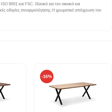
SO 9001 και FSC. Ιδανικό για τον οικιακό και
τικές οδηγίες συναρμολόγησης.Η χρωματική απόχρωση του
Ι NIGHT LUX MATT 60X120 ΠΡΩΤΗ
ΠΟΙΟΤΗΤΑ
αύρο ματ, μαρμάρινο εφέ, ρεκτιφιέ πλακίδιο πορσελάνης
-16%