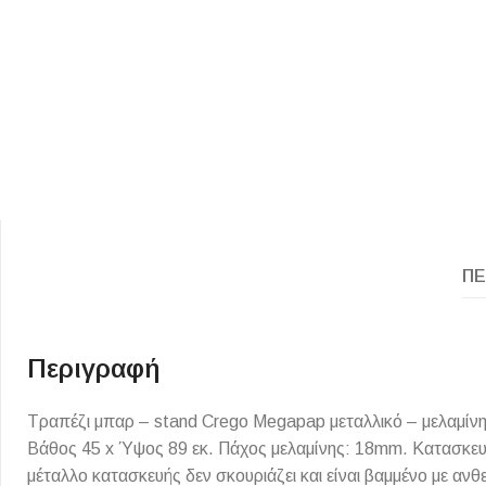
ΕΙΔΟΣ ΠΛΑΚΙΔΙΩΝ
ΥΦΟΣ ΠΛΑΚΙΔΙΩΝ
ΠΕ
Κουζίνας
Πέτρα
Εσωτερικού Χώρου
Ξύλο
Εξωτερικού Χώρου
Τσιμέντο
Περιγραφή
Ντεκόρ - Μπάνιου
Μάρμαρο
Τραπέζι μπαρ – stand Crego Megapap μεταλλικό – μελαμίνη
Τοίχου - Δαπέδου Μπάνιου
Βάθος 45 x Ύψος 89 εκ. Πάχος μελαμίνης: 18mm. Κατασκευ
Πισίνας
μέταλλο κατασκευής δεν σκουριάζει και είναι βαμμένο με ανθ