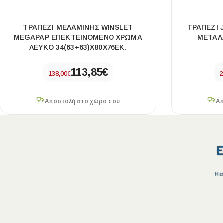
ΤΡΑΠΈΖΙ ΜΕΛΑΜΊΝΗΣ WINSLET
ΤΡΑΠΈΖΙ 
MEGAPAP ΕΠΕΚΤΕΙΝΌΜΕΝΟ ΧΡΏΜΑ
ΜΕΤΑΛ
ΛΕΥΚΌ 34(63+63)X80X76ΕΚ.
113,85
€
138,00
€
2
Αποστολή στο χώρο σου
Απ