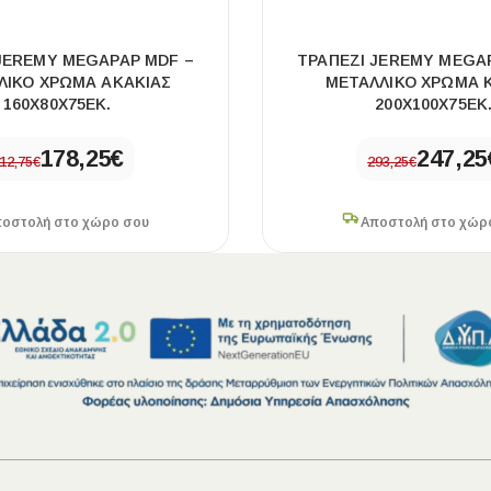
JEREMY MEGAPAP MDF –
ΤΡΑΠΈΖΙ JEREMY MEGA
ΛΙΚΌ ΧΡΏΜΑ ΑΚΑΚΊΑΣ
ΜΕΤΑΛΛΙΚΌ ΧΡΏΜΑ 
160X80X75ΕΚ.
200X100X75ΕΚ
178,25
€
247,25
12,75
€
293,25
€
οστολή στο χώρο σου
Αποστολή στο χώρ