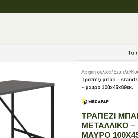
Tα π
Αρχική σελίδα
/
Έπιπλα
/
Κο
Τραπέζι μπαρ – stand 
– μαύρο 100x45x89εκ.
ΤΡΑΠΈΖΙ ΜΠΑ
ΜΕΤΑΛΛΙΚΌ –
ΜΑΎΡΟ 100X4