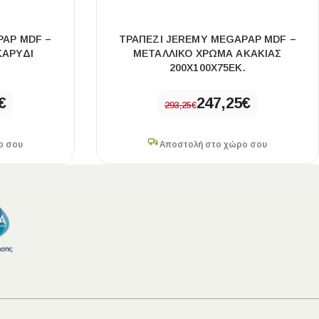
PAP MDF –
ΤΡΑΠΈΖΙ JEREMY MEGAPAP MDF –
ΚΑΡΥΔΊ
ΜΕΤΑΛΛΙΚΌ ΧΡΏΜΑ ΑΚΑΚΊΑΣ
.
200X100X75ΕΚ.
€
247,25
€
293,25
€
ο σου
Αποστολή στο χώρο σου