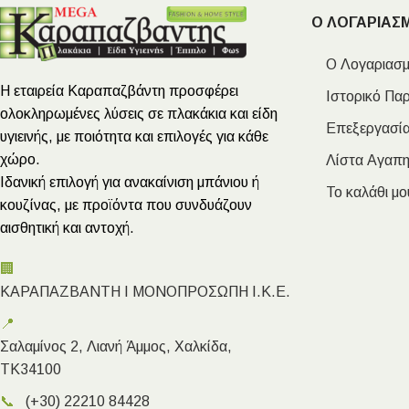
Ο ΛΟΓΑΡΙΑΣ
Ο Λογαριασμ
Η εταιρεία Καραπαζβάντη προσφέρει
Ιστορικό Πα
ολοκληρωμένες λύσεις σε πλακάκια και είδη
Επεξεργασία
υγιεινής, με ποιότητα και επιλογές για κάθε
χώρο.
Λίστα Αγαπ
Ιδανική επιλογή για ανακαίνιση μπάνιου ή
Το καλάθι μο
κουζίνας, με προϊόντα που συνδυάζουν
αισθητική και αντοχή.
🏢
ΚΑΡΑΠΑΖΒΑΝΤΗ Ι ΜΟΝΟΠΡΟΣΩΠΗ Ι.Κ.Ε.
📍
Σαλαμίνος 2, Λιανή Άμμος, Χαλκίδα,
ΤΚ34100
📞
(+30) 22210 84428