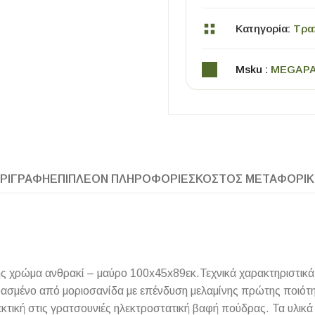
Κατηγορία:
Τρα
Msku :
MEGAP
ΧΡΗΣΙΜΑ
ΡΙΓΡΑΦΉ
ΕΠΙΠΛΈΟΝ ΠΛΗΡΟΦΟΡΊΕΣ
ΚΌΣΤΟΣ ΜΕΤΑΦΟΡΙ
Οδηγός Αγοράς Πλακιδίων
Υπολογισμός Αποστατών -Κλίπς
ς χρώμα ανθρακί – μαύρο 100x45x89εκ.Τεχνικά χαρακτηριστικά
ασμένο από μοριοσανίδα με επένδυση μελαμίνης πρώτης ποιότη
εκτική στις γρατσουνιές ηλεκτροστατική βαφή πούδρας. Τα υλικά 