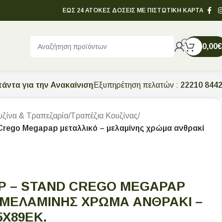
ΕΩΣ 24 ΑΤΟΚΕΣ ΔΟΣΕΙΣ ΜΕ ΠΙΣΤΩΤΙΚΗ ΚΑΡΤΑ
0,00
€
άντα για την Ανακαίνιση
Εξυπηρέτηση πελατών :
22210 844
υζίνα & Τραπεζαρία
/
Τραπέζια Κουζίνας
/
Crego Megapap μεταλλικό – μελαμίνης χρώμα ανθρακί
Ρ – STAND CREGO MEGAPAP
 ΜΕΛΑΜΊΝΗΣ ΧΡΏΜΑ ΑΝΘΡΑΚΊ –
5X89ΕΚ.