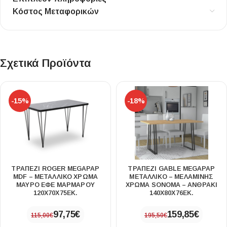
Κόστος Μεταφορικών
Σχετικά Προϊόντα
-15%
-18%
ΤΡΑΠΈΖΙ ROGER MEGAPAP
ΤΡΑΠΈΖΙ GABLE MEGAPAP
MDF – ΜΕΤΑΛΛΙΚΌ ΧΡΏΜΑ
ΜΕΤΑΛΛΙΚΌ – ΜΕΛΑΜΊΝΗΣ
ΜΑΎΡΟ ΕΦΈ ΜΑΡΜΆΡΟΥ
ΧΡΏΜΑ SONOMA – ΑΝΘΡΑΚΊ
120X70X75ΕΚ.
140X80X76ΕΚ.
97,75
€
159,85
€
115,00
€
195,50
€