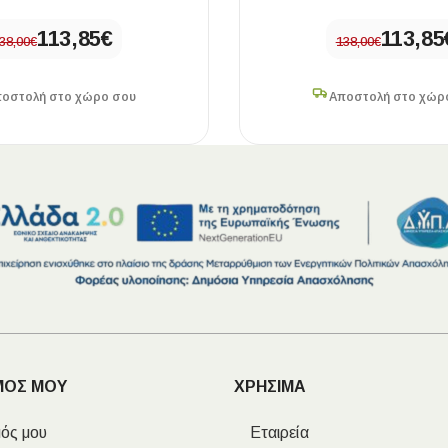
113,85
€
113,85
38,00
€
138,00
€
οστολή στο χώρο σου
Αποστολή στο χώρ
ΜΟΣ ΜΟΥ
ΧΡΗΣΙΜΑ
ός μου
Εταιρεία