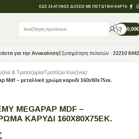
ΕΩΣ 24 ΑΤΟΚΕΣ ΔΟΣΕΙΣ ΜΕ ΠΙΣΤΩΤΙΚΗ ΚΑΡΤΑ
0,00
€
άντα για την Ανακαίνιση
Εξυπηρέτηση πελατών :
22210 844
υζίνα & Τραπεζαρία
/
Τραπέζια Κουζίνας
/
p Mdf – μεταλλικό χρώμα καρυδί 160x80x75εκ.
EMY MEGAPAP MDF –
ΡΏΜΑ ΚΑΡΥΔΊ 160X80X75ΕΚ.
€