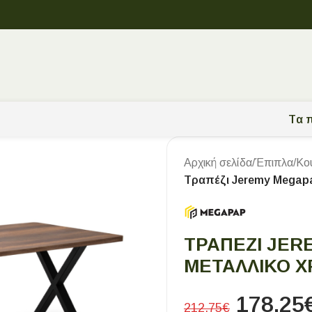
Tα π
Αρχική σελίδα
/
Έπιπλα
/
Κο
Τραπέζι Jeremy Megapa
ΤΡΑΠΈΖΙ JER
ΜΕΤΑΛΛΙΚΌ Χ
178,25
212,75
€