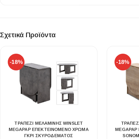
Επένδυσης Τοίχου
Ψηφίδες
Ειδικά Τεμάχια
Σχετικά Προϊόντα
-18%
-18%
ΤΡΑΠΈΖΙ ΜΕΛΑΜΊΝΗΣ WINSLET
ΤΡΑΠΈΖ
MEGAPAP ΕΠΕΚΤΕΙΝΌΜΕΝΟ ΧΡΏΜΑ
MEGAPAP 
ΓΚΡΙ ΣΚΥΡΟΔΈΜΑΤΟΣ
SONOMA