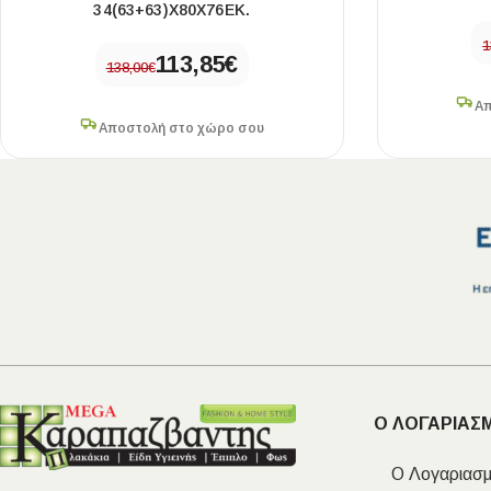
34(63+63)X80X76ΕΚ.
1
113,85
€
138,00
€
Απ
Αποστολή στο χώρο σου
Ο ΛΟΓΑΡΙΑΣ
Ο Λογαριασμ