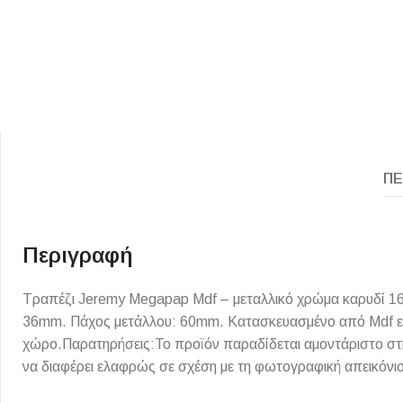
ΠΕ
ΕΙΔΟΣ ΠΛΑΚΙΔΙΩΝ
ΥΦΟΣ ΠΛΑΚΙΔΙΩΝ
Κουζίνας
Πέτρα
Περιγραφή
Εσωτερικού Χώρου
Ξύλο
Εξωτερικού Χώρου
Τσιμέντο
Τραπέζι Jeremy Megapap Mdf – μεταλλικό χρώμα καρυδί 160
36mm. Πάχος μετάλλου: 60mm. Κατασκευασμένο από Mdf εξαι
Ντεκόρ - Μπάνιου
Μάρμαρο
χώρο.Παρατηρήσεις:Το προϊόν παραδίδεται αμοντάριστο στ
Τοίχου - Δαπέδου Μπάνιου
να διαφέρει ελαφρώς σε σχέση με τη φωτογραφική απεικόνι
Πισίνας