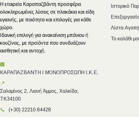
Η εταιρεία Καραπαζβάντη προσφέρει
Ιστορικό Πα
ολοκληρωμένες λύσεις σε πλακάκια και είδη
Επεξεργασία
υγιεινής, με ποιότητα και επιλογές για κάθε
χώρο.
Λίστα Αγαπ
Ιδανική επιλογή για ανακαίνιση μπάνιου ή
Το καλάθι μο
κουζίνας, με προϊόντα που συνδυάζουν
αισθητική και αντοχή.
🏢
ΚΑΡΑΠΑΖΒΑΝΤΗ Ι ΜΟΝΟΠΡΟΣΩΠΗ Ι.Κ.Ε.
📍
Σαλαμίνος 2, Λιανή Άμμος, Χαλκίδα,
ΤΚ34100
📞
(+30) 22210 84428
✉️
info@megakarapazvantis.gr