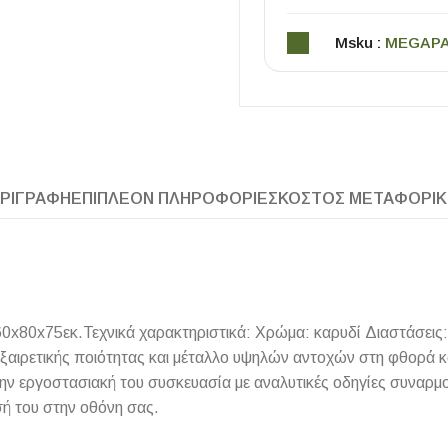
Msku :
MEGAP
ΡΙΓΡΑΦΉ
ΕΠΙΠΛΈΟΝ ΠΛΗΡΟΦΟΡΊΕΣ
ΚΌΣΤΟΣ ΜΕΤΑΦΟΡΙ
ΧΡΗΣΙΜΑ
Οδηγός Αγοράς Πλακιδίων
Υπολογισμός Αποστατών -Κλίπς
x80x75εκ.Τεχνικά χαρακτηριστικά: Χρώμα: καρυδί Διαστάσεις:
ρετικής ποιότητας και μέταλλο υψηλών αντοχών στη φθορά και σ
ην εργοστασιακή του συσκευασία με αναλυτικές οδηγίες συναρ
σή του στην οθόνη σας.