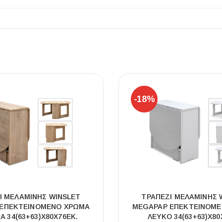
ΠΛΑΚΑΚ
Μοντέρνο μ
-18%
ΔΕΣ ΤΟ
Ι ΜΕΛΑΜΊΝΗΣ WINSLET
ΤΡΑΠΈΖΙ ΜΕΛΑΜΊΝΗΣ 
ΕΠΕΚΤΕΙΝΌΜΕΝΟ ΧΡΏΜΑ
MEGAPAP ΕΠΕΚΤΕΙΝΌΜ
 34(63+63)X80X76ΕΚ.
ΛΕΥΚΌ 34(63+63)X80