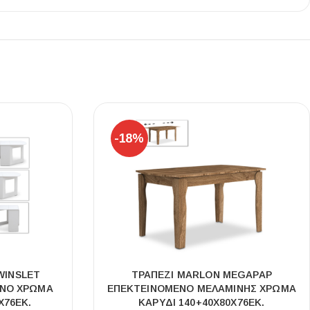
Ι NIGHT LUX MATT 60X120 ΠΡΩΤΗ
ΠΟΙΟΤΗΤΑ
αύρο ματ, μαρμάρινο εφέ, ρεκτιφιέ πλακίδιο πορσελάνης
-18%
WINSLET
ΤΡΑΠΈΖΙ MARLON MEGAPAP
ΕΝΟ ΧΡΏΜΑ
ΕΠΕΚΤΕΙΝΌΜΕΝΟ ΜΕΛΑΜΊΝΗΣ ΧΡΏΜΑ
X76ΕΚ.
ΚΑΡΥΔΊ 140+40X80X76ΕΚ.