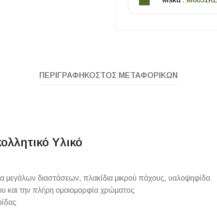
ΠΕΡΙΓΡΑΦΉ
ΚΌΣΤΟΣ ΜΕΤΑΦΟΡΙΚΏΝ
ΧΡΗΣΙΜΑ
Οδηγός Αγοράς Πλακιδίων
ολλητικό Υλικό
Υπολογισμός Αποστατών -Κλίπς
δια μεγάλων διαστάσεων, πλακίδια μικρού πάχους, υαλοψηφίδα
ου και την πλήρη ομοιομορφία χρώματος
φίδας