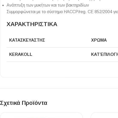
Επένδυσης Τοίχου
Aνάπτυξη των μυκήτων και των βακτηριδίων
Συμμορφώνεται με το σύστημα HACCP/reg. CE 852/2004 για 
Ψηφίδες
Ειδικά Τεμάχια
ΧΑΡΑΚΤΗΡΙΣΤΙΚΑ
ΚΑΤΑΣΚΕΥΑΣΤΉΣ
ΧΡΏΜΑ
KERAKOLL
ΚΑΤ’ΕΠΙΛΟΓ
Σχετικά Προϊόντα