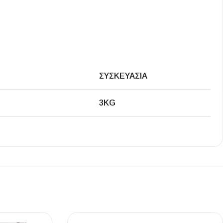
Ι NIGHT LUX MATT 60X120 ΠΡΩΤΗ
ΠΟΙΟΤΗΤΑ
ΣΥΣΚΕΥΑΣΊΑ
αύρο ματ, μαρμάρινο εφέ, ρεκτιφιέ πλακίδιο πορσελάνης
3KG