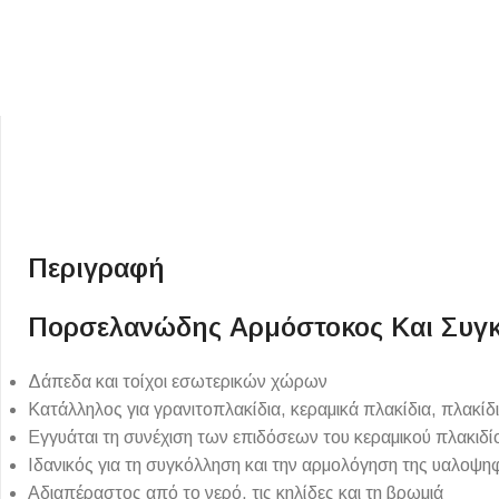
ΕΙΔΟΣ ΠΛΑΚΙΔΙΩΝ
ΥΦΟΣ ΠΛΑΚΙΔΙΩΝ
Περιγραφή
Κουζίνας
Πέτρα
Πορσελανώδης Αρμόστοκος Και Συγκ
Εσωτερικού Χώρου
Ξύλο
Εξωτερικού Χώρου
Τσιμέντο
Δάπεδα και τοίχοι εσωτερικών χώρων
Ντεκόρ - Μπάνιου
Μάρμαρο
Κατάλληλος για γρανιτοπλακίδια, κεραμικά πλακίδια, πλακί
Εγγυάται τη συνέχιση των επιδόσεων του κεραμικού πλακιδί
Τοίχου - Δαπέδου Μπάνιου
Ιδανικός για τη συγκόλληση και την αρμολόγηση της υαλοψη
Πισίνας
Αδιαπέραστος από το νερό, τις κηλίδες και τη βρωμιά