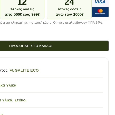
12
24
VISA
Άτοκες δόσεις
Άτοκες δόσεις
από 500€ έως 999€
άνω των 1000€
Mastercard
ύει για πληρωμή με πιστωτική κάρτα. Οι τιμές περιλαμβάνουν ΦΠΑ 24%.
ΠΡΟΣΘΉΚΗ ΣΤΟ ΚΑΛΆΘΙ
ντος:
FUGALITE ECO
ικά Υλικά
ά Υλικά
,
Στόκοι
ER