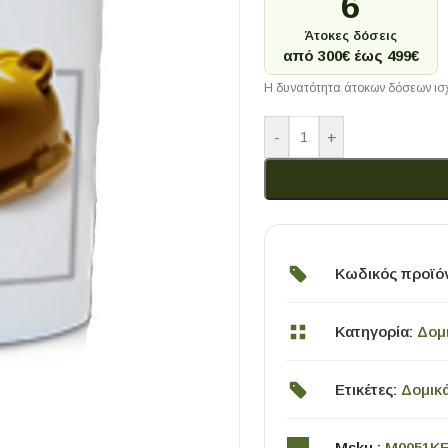
6
Άτοκες δόσεις
από 300€ έως 499€
Η δυνατότητα άτοκων δόσεων ισχ
-
+
Κωδικός προϊό
Κατηγορία:
Δομ
Ετικέτες:
Δομικ
Msku :
M0051K