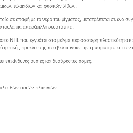
αμικών πλακιδίων και φυσικών λίθων.
ποίο σε επαφή με το νερό του μίγματος, μετατρέπεται σε ενα συγ
πάτουλα μια απαράμιλλη ρευστότητα.
ΠΛΑΚΑΚ
βεστο NHL που εγγυάται στο μείγμα περισσότερη πλαστικότητα κ
κά φυτικής προέλευσης που βελτιώνουν την ερασμιότητα και τον
Μοντέρνο μ
ι επικίνδυνες ουσίες και δυσάρεστες οσμές.
ΔΕΣ ΤΟ
 ακόλουθων τύπων πλακιδίων
: