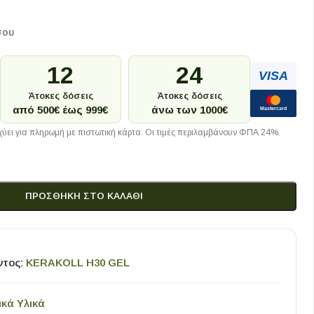
σου
12
24
VISA
Άτοκες δόσεις
Άτοκες δόσεις
από 500€ έως 999€
άνω των 1000€
Mastercard
ύει για πληρωμή με πιστωτική κάρτα. Οι τιμές περιλαμβάνουν ΦΠΑ 24%.
ΠΡΟΣΘΉΚΗ ΣΤΟ ΚΑΛΆΘΙ
ντος:
KERAKOLL H30 GEL
ικά Υλικά