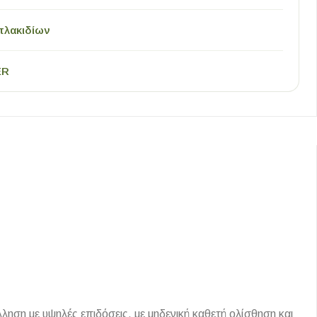
πλακιδίων
ER
ληση με υψηλές επιδόσεις, με μηδενική καθετή ολίσθηση και