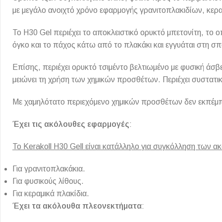
Επένδυσης Τοίχου
με μεγάλο ανοιχτό χρόνο εφαρμογής γρανιτοπλακιδίων, κερ
Ψηφίδες
Το H30 Gel περιέχει το αποκλειστικό ορυκτό μπετονίτη, το ο
Ειδικά Τεμάχια
όγκο και το πάχος κάτω από το πλακάκι και εγγυάται στη σ
Επίσης, περιέχει ορυκτό τσιμέντο βελτιωμένο με φυσική άσ
μειώνει τη χρήση των χημικών προσθέτων. Περιέχει συστατι
Με χαμηλότατο περιεχόμενο χημικών προσθέτων δεν εκπέμπε
Έχει τις ακόλουθες εφαρμογές
:
Το Kerakoll H30 Gell είναι κατάλληλο για συγκόλληση των
Για γρανιτοπλακάκια.
Για φυσικούς λίθους.
Για κεραμικά πλακίδια.
Έχει τα ακόλουθα πλεονεκτήματα
: