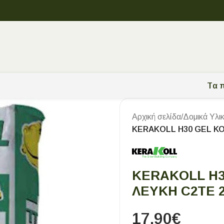
Tα π
Αρχική σελίδα
/
Δομικά Υλι
KERAKOLL H30 GEL ΚΟ
KERAKOLL H3
ΛΕΥΚΗ C2TE 
17,90
€