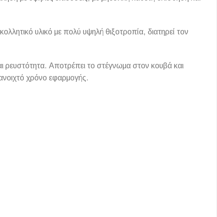
κολλητικό υλικό με πολύ υψηλή θιξοτροπία, διατηρεί τον
Ι NIGHT LUX MATT 60X120 ΠΡΩΤΗ
αι ρευστότητα. Αποτρέπει το στέγνωμα στον κουβά και
ΠΟΙΟΤΗΤΑ
 ανοιχτό χρόνο εφαρμογής.
αύρο ματ, μαρμάρινο εφέ, ρεκτιφιέ πλακίδιο πορσελάνης