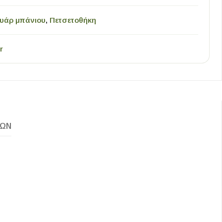
υάρ μπάνιου
,
Πετσετοθήκη
r
ΚΏΝ