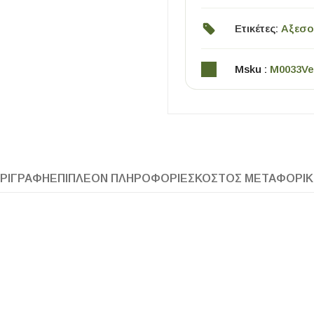
Ετικέτες:
Αξεσο
Msku :
M0033Ve
ΧΡΗΣΙΜΑ
ΡΙΓΡΑΦΉ
ΕΠΙΠΛΈΟΝ ΠΛΗΡΟΦΟΡΊΕΣ
ΚΌΣΤΟΣ ΜΕΤΑΦΟΡΙ
Οδηγός Αγοράς Πλακιδίων
Υπολογισμός Αποστατών -Κλίπς