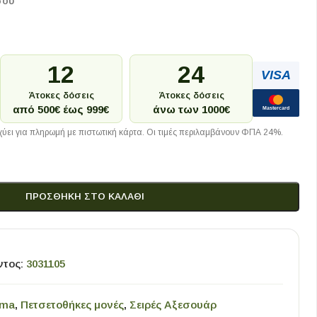
σου
12
24
VISA
Άτοκες δόσεις
Άτοκες δόσεις
από 500€ έως 999€
άνω των 1000€
Mastercard
ύει για πληρωμή με πιστωτική κάρτα. Οι τιμές περιλαμβάνουν ΦΠΑ 24%.
ΠΡΟΣΘΉΚΗ ΣΤΟ ΚΑΛΆΘΙ
ντος:
3031105
gma
,
Πετσετοθήκες μονές
,
Σειρές Αξεσουάρ