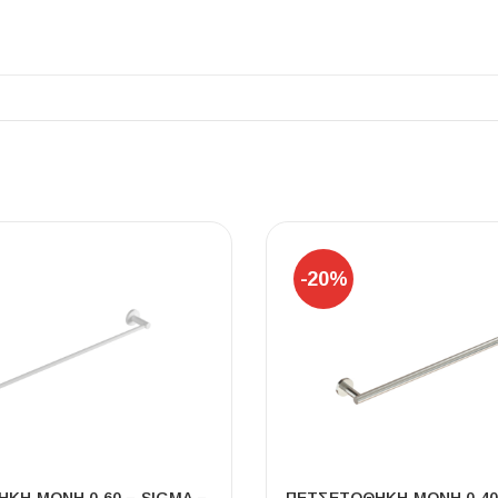
ΠΛΑΚΑΚ
Μοντέρνο μ
ΔΕΣ ΤΟ
-20%