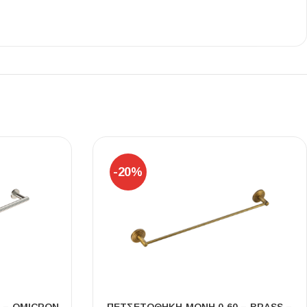
Ι NIGHT LUX MATT 60X120 ΠΡΩΤΗ
ΠΟΙΟΤΗΤΑ
αύρο ματ, μαρμάρινο εφέ, ρεκτιφιέ πλακίδιο πορσελάνης
-20%