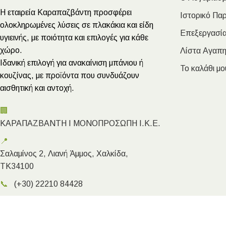
Η εταιρεία Καραπαζβάντη προσφέρει
Ιστορικό Πα
ολοκληρωμένες λύσεις σε πλακάκια και είδη
Επεξεργασία
υγιεινής, με ποιότητα και επιλογές για κάθε
χώρο.
Λίστα Αγαπ
Ιδανική επιλογή για ανακαίνιση μπάνιου ή
Το καλάθι μο
κουζίνας, με προϊόντα που συνδυάζουν
αισθητική και αντοχή.
🏢
ΚΑΡΑΠΑΖΒΑΝΤΗ Ι ΜΟΝΟΠΡΟΣΩΠΗ Ι.Κ.Ε.
📍
Σαλαμίνος 2, Λιανή Άμμος, Χαλκίδα,
ΤΚ34100
📞
(+30) 22210 84428
✉️
info@megakarapazvantis.gr