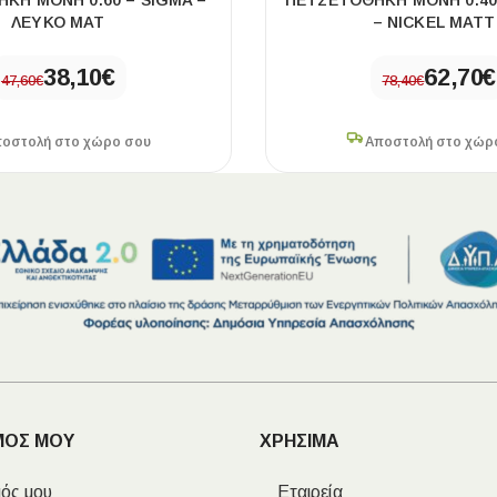
ΚΗ ΜΟΝΗ 0.60 – SIGMA –
ΠΕΤΣΕΤΟΘΗΚΗ ΜΟΝΗ 0.40
ΛΕΥΚΟ ΜΑΤ
– NICKEL MATT
38,10
€
62,70
€
47,60
€
78,40
€
οστολή στο χώρο σου
Αποστολή στο χώρ
ΜΟΣ ΜΟΥ
ΧΡΗΣΙΜΑ
ός μου
Εταιρεία