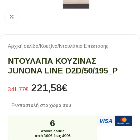
Κλικ για μεγέθυνση
Αρχική σελίδα
/
Κουζίνα
/
Ντουλάπια Επέκτασης
ΝΤΟΥΛΑΠΑ ΚΟΥΖΙΝΑΣ
JUNONA LINE D2D/50/195_P
221,58
€
341,77
€
Αποστολή στο χώρο σου
VISA
6
Mastercard
Άτοκες δόσεις
από 300€ έως 499€