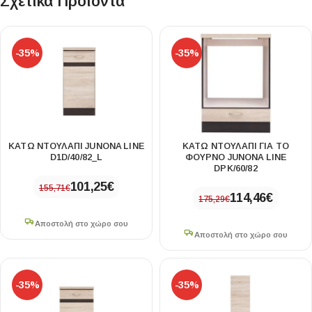
Σχετικά Προϊόντα
-35%
-35%
ΚΑΤΩ ΝΤΟΥΛΑΠΙ JUNONA LINE
ΚΑΤΩ ΝΤΟΥΛΑΠΙ ΓΙΑ ΤΟ
D1D/40/82_L
ΦΟΥΡΝΟ JUNONA LINE
DPK/60/82
101,25
€
155,71
€
114,46
€
175,29
€
Αποστολή στο χώρο σου
Αποστολή στο χώρο σου
-35%
-35%