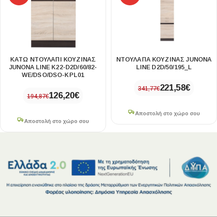
ΚΑΤΩ ΝΤΟΥΛΑΠΙ ΚΟΥΖΙΝΑΣ
ΝΤΟΥΛΑΠΑ ΚΟΥΖΙΝΑΣ JUNONA
JUNONA LINE K22-D2D/60/82-
LINE D2D/50/195_L
WE/DSO/DSO-KPL01
221,58
€
341,77
€
126,20
€
194,87
€
Αποστολή στο χώρο σου
Αποστολή στο χώρο σου