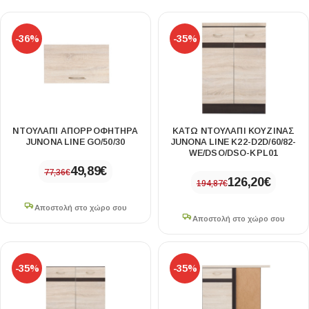
-36%
-35%
ΝΤΟΥΛΑΠΙ ΑΠΟΡΡΟΦΗΤΗΡΑ
ΚΑΤΩ ΝΤΟΥΛΑΠΙ ΚΟΥΖΙΝΑΣ
JUNONA LINE GO/50/30
JUNONA LINE K22-D2D/60/82-
WE/DSO/DSO-KPL01
49,89
€
77,36
€
126,20
€
194,87
€
Αποστολή στο χώρο σου
Αποστολή στο χώρο σου
-35%
-35%