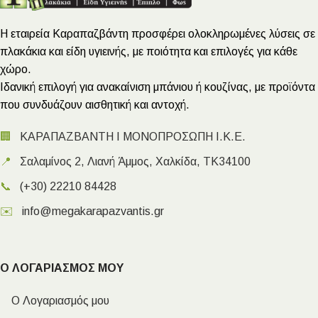
Η εταιρεία Καραπαζβάντη προσφέρει ολοκληρωμένες λύσεις σε
πλακάκια και είδη υγιεινής, με ποιότητα και επιλογές για κάθε
χώρο.
Ιδανική επιλογή για ανακαίνιση μπάνιου ή κουζίνας, με προϊόντα
που συνδυάζουν αισθητική και αντοχή.
🏢
ΚΑΡΑΠΑΖΒΑΝΤΗ Ι ΜΟΝΟΠΡΟΣΩΠΗ Ι.Κ.Ε.
📍
Σαλαμίνος 2, Λιανή Άμμος, Χαλκίδα, ΤΚ34100
📞
(+30) 22210 84428
✉️
info@megakarapazvantis.gr
Ο ΛΟΓΑΡΙΑΣΜΟΣ ΜΟΥ
Ο Λογαριασμός μου