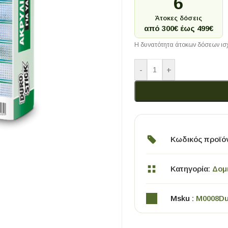
6
Άτοκες δόσεις
από 300€ έως 499€
Η δυνατότητα άτοκων δόσεων ισχ
-
+
Κωδικός προϊό
Κατηγορία:
Δομ
Msku :
M0008D