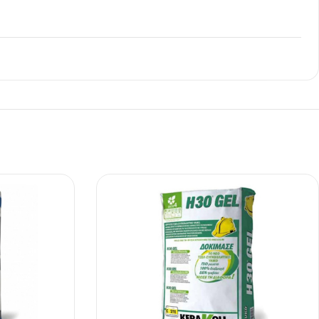
Ι NIGHT LUX MATT 60X120 ΠΡΩΤΗ
ΠΟΙΟΤΗΤΑ
αύρο ματ, μαρμάρινο εφέ, ρεκτιφιέ πλακίδιο πορσελάνης