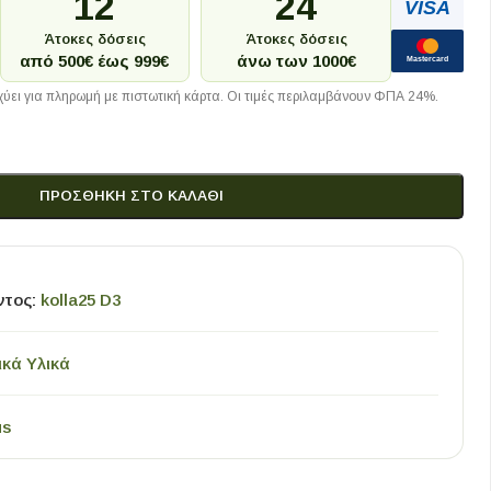
12
24
VISA
Άτοκες δόσεις
Άτοκες δόσεις
από 500€ έως 999€
άνω των 1000€
Mastercard
ύει για πληρωμή με πιστωτική κάρτα. Οι τιμές περιλαμβάνουν ΦΠΑ 24%.
ΠΡΟΣΘΉΚΗ ΣΤΟ ΚΑΛΆΘΙ
ντος:
kolla25 D3
ικά Υλικά
us