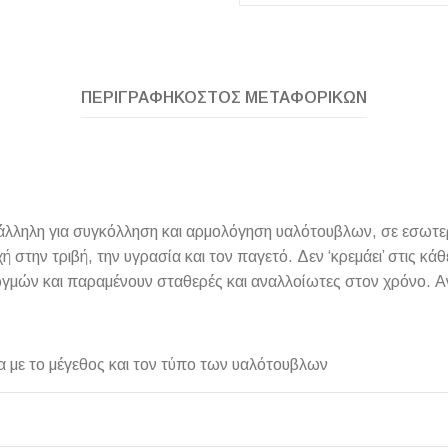
ΠΕΡΙΓΡΑΦΉ
ΚΌΣΤΟΣ ΜΕΤΑΦΟΡΙΚΏΝ
ΧΡΗΣΙΜΑ
άλληλη για συγκόλληση και αρμολόγηση υαλότουβλων, σε εσωτερι
 στην τριβή, την υγρασία και τον παγετό. Δεν ‘κρεμάει’ στις κάθ
Οδηγός Αγοράς Πλακιδίων
γμών και παραμένουν σταθερές και αναλλοίωτες στον χρόνο. Aντ
Υπολογισμός Αποστατών -Κλίπς
α με το μέγεθος και τον τύπο των υαλότουβλων