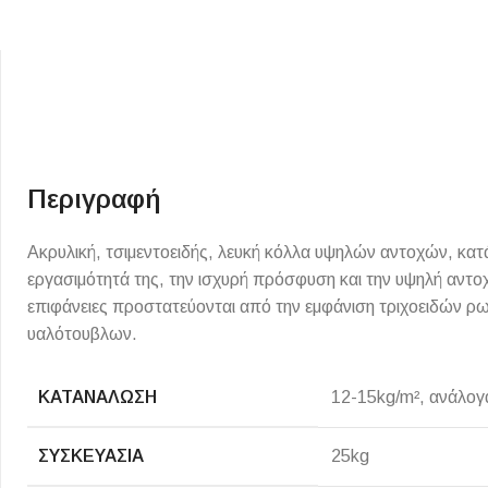
Περιγραφή
ΕΙΔΟΣ ΠΛΑΚΙΔΙΩΝ
ΥΦΟΣ ΠΛΑΚΙΔΙΩΝ
Ακρυλική, τσιμεντοειδής, λευκή κόλλα υψηλών αντοχών, κατ
εργασιμότητά της, την ισχυρή πρόσφυση και την υψηλή αντοχή
Κουζίνας
Πέτρα
επιφάνειες προστατεύονται από την εμφάνιση τριχοειδών ρω
Εσωτερικού Χώρου
Ξύλο
υαλότουβλων.
Εξωτερικού Χώρου
Τσιμέντο
Ντεκόρ - Μπάνιου
ΚΑΤΑΝΆΛΩΣΗ
Μάρμαρο
12-15kg/m², ανάλογ
Τοίχου - Δαπέδου Μπάνιου
ΣΥΣΚΕΥΑΣΊΑ
25kg
Πισίνας