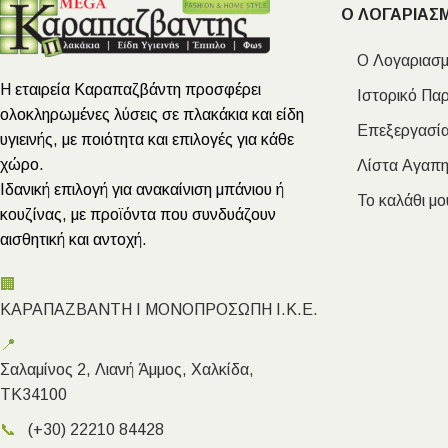
Ο ΛΟΓΑΡΙΑΣ
Ο Λογαριασμ
Η εταιρεία Καραπαζβάντη προσφέρει
Ιστορικό Πα
ολοκληρωμένες λύσεις σε πλακάκια και είδη
Επεξεργασία
υγιεινής, με ποιότητα και επιλογές για κάθε
χώρο.
Λίστα Αγαπ
Ιδανική επιλογή για ανακαίνιση μπάνιου ή
Το καλάθι μο
κουζίνας, με προϊόντα που συνδυάζουν
αισθητική και αντοχή.
🏢
ΚΑΡΑΠΑΖΒΑΝΤΗ Ι ΜΟΝΟΠΡΟΣΩΠΗ Ι.Κ.Ε.
📍
Σαλαμίνος 2, Λιανή Άμμος, Χαλκίδα,
ΤΚ34100
📞
(+30) 22210 84428