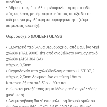
συνθήκες.
• Άθραυστο κρύσταλλο ημιδιαφανές, πρισματοειδές
πάχους 4mm, μικρής περιεκτικότητας σε οξείδια του
σιδήρου για μεγαλύτερη απορροφητικότητα (τζάμι
ασφαλείας security).
Θερμοδοχείο (BOILER) GLASS
• Εξωτερικό περίβλημα θερμοδοχείου από βαμμένο γκρί
χάλυβα (RAL 9006) είτε από ανοξείδωτο αντιμαγνητικό
χάλυβα (AISI 304 BA)
πάχους 0,5mm.
• Θερμοδοχείο από χαλυβδοέλασμα τύπου UST 37,2
πάχους 2,5mm δοκιμασμένο σε πίεση 18atm.
Κατασκευάζεται από δύο κυάθια που
ενώνονται μεταξύ τους με μια Μόνο ραφή συγκόλλήσης
(μισό-μισό).
• Αντιμικροβιακή διπλή επίσμάλτωση θερμού σμάλτου
ψημένο στους 860 οC (GLASS) (WRAS certificate),