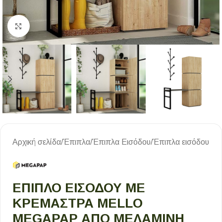
Κλικ για μεγέθυνση
Αρχική σελίδα
/
Έπιπλα
/
Έπιπλα Εισόδου
/
Έπιπλα εισόδου
ΈΠΙΠΛΟ ΕΙΣΌΔΟΥ ΜΕ
ΚΡΕΜΆΣΤΡΑ MELLO
MEGAPAP ΑΠΌ ΜΕΛΑΜΊΝΗ