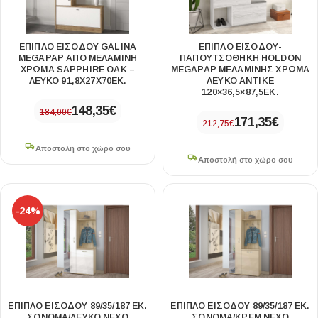
ΈΠΙΠΛΟ ΕΙΣΌΔΟΥ GALINA
ΈΠΙΠΛΟ ΕΙΣΌΔΟΥ-
MEGAPAP ΑΠΌ ΜΕΛΑΜΊΝΗ
ΠΑΠΟΥΤΣΟΘΉΚΗ HOLDON
ΧΡΏΜΑ SAPPHIRE OAK –
MEGAPAP ΜΕΛΑΜΊΝΗΣ ΧΡΏΜΑ
ΛΕΥΚΌ 91,8X27X70ΕΚ.
ΛΕΥΚΌ ΑΝΤΙΚΈ
120×36,5×87,5ΕΚ.
148,35
€
184,00
€
171,35
€
212,75
€
Αποστολή στο χώρο σου
Αποστολή στο χώρο σου
-24%
ΈΠΙΠΛΟ ΕΙΣΌΔΟΥ 89/35/187 ΕΚ.
ΈΠΙΠΛΟ ΕΙΣΌΔΟΥ 89/35/187 ΕΚ.
ΣΌΝΟΜΑ/ΛΕΥΚΌ NEXO
ΣΌΝΟΜΑ/ΚΡΕΜ NEXO