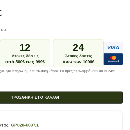
€
σου
12
24
VISA
Άτοκες δόσεις
Άτοκες δόσεις
από 500€ έως 999€
άνω των 1000€
Mastercard
ύει για πληρωμή με πιστωτική κάρτα. Οι τιμές περιλαμβάνουν ΦΠΑ 24%.
ΠΡΟΣΘΉΚΗ ΣΤΟ ΚΑΛΆΘΙ
ντος:
GP028-0097,1