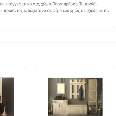
ό και επαγγελματικό σας χώρο.Παρατηρήσεις:Το προϊόν
 προϊόντος ενδέχεται να διαφέρει ελαφρώς σε σχέση με την
Ι NIGHT LUX MATT 60X120 ΠΡΩΤΗ
ΠΟΙΟΤΗΤΑ
αύρο ματ, μαρμάρινο εφέ, ρεκτιφιέ πλακίδιο πορσελάνης