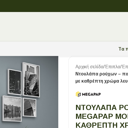
Tα π
Αρχική σελίδα
/
Έπιπλα
/
Έπ
Ντουλάπα ρούχων – πα
με καθρέπτη χρώμα λευ
ΝΤΟΥΛΆΠΑ ΡΟ
MEGAPAP ΜΟ
ΚΑΘΡΈΠΤΗ ΧΡ