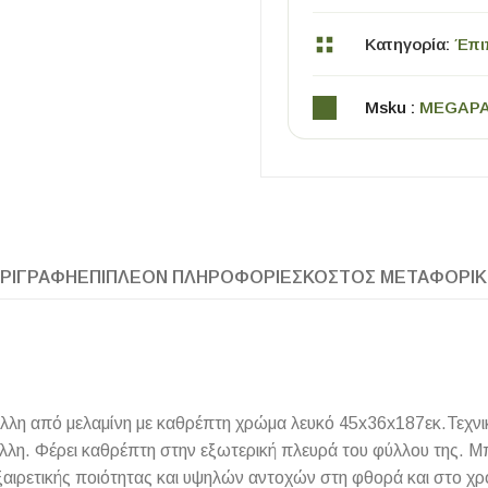
Κατηγορία:
Έπι
Msku :
MEGAP
ΧΡΗΣΙΜΑ
ΡΙΓΡΑΦΉ
ΕΠΙΠΛΈΟΝ ΠΛΗΡΟΦΟΡΊΕΣ
ΚΌΣΤΟΣ ΜΕΤΑΦΟΡΙ
Οδηγός Αγοράς Πλακιδίων
Υπολογισμός Αποστατών -Κλίπς
 από μελαμίνη με καθρέπτη χρώμα λευκό 45x36x187εκ.Τεχνικά
λη. Φέρει καθρέπτη στην εξωτερική πλευρά του φύλλου της. Μ
ιρετικής ποιότητας και υψηλών αντοχών στη φθορά και στο χρόν