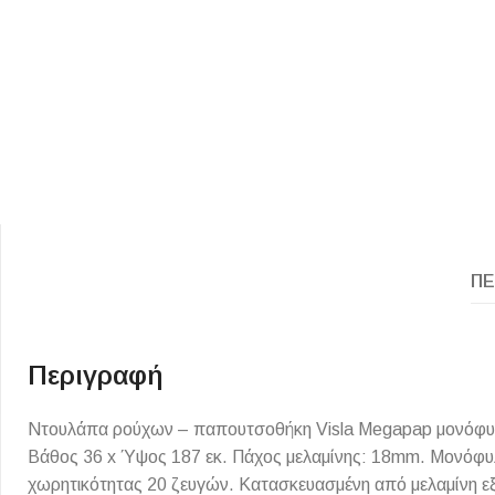
ΕΙΔΟΣ ΠΛΑΚΙΔΙΩΝ
ΥΦΟΣ ΠΛΑΚΙΔΙΩΝ
ΠΕ
Κουζίνας
Πέτρα
Εσωτερικού Χώρου
Ξύλο
Εξωτερικού Χώρου
Τσιμέντο
Περιγραφή
Ντεκόρ - Μπάνιου
Μάρμαρο
Ντουλάπα ρούχων – παπουτσοθήκη Visla Megapap μονόφυλλη
Τοίχου - Δαπέδου Μπάνιου
Βάθος 36 x Ύψος 187 εκ. Πάχος μελαμίνης: 18mm. Μονόφυλ
Πισίνας
χωρητικότητας 20 ζευγών. Κατασκευασμένη από μελαμίνη εξα