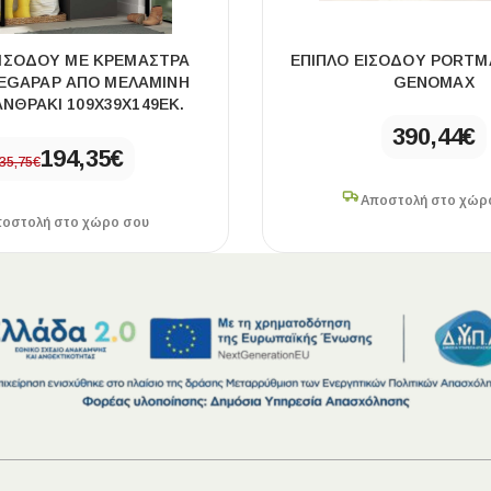
ΕΙΣΌΔΟΥ ΜΕ ΚΡΕΜΆΣΤΡΑ
ΈΠΙΠΛΟ ΕΙΣΌΔΟΥ PORTM
EGAPAP ΑΠΌ ΜΕΛΑΜΊΝΗ
GENOMAX
ΝΘΡΑΚΊ 109X39X149ΕΚ.
390,44
€
194,35
€
35,75
€
Αποστολή στο χώρ
οστολή στο χώρο σου