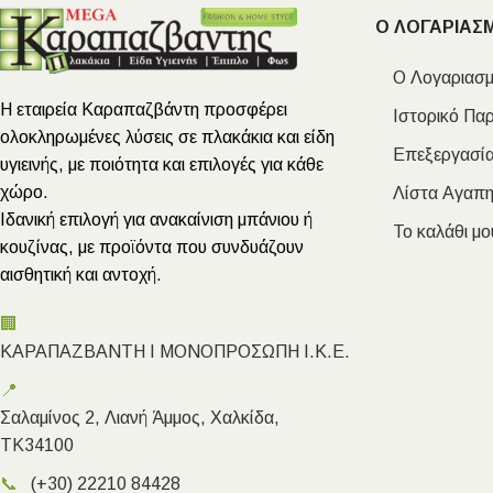
Ο ΛΟΓΑΡΙΑΣ
Ο Λογαριασμ
Η εταιρεία Καραπαζβάντη προσφέρει
Ιστορικό Πα
ολοκληρωμένες λύσεις σε πλακάκια και είδη
Επεξεργασία
υγιεινής, με ποιότητα και επιλογές για κάθε
χώρο.
Λίστα Αγαπ
Ιδανική επιλογή για ανακαίνιση μπάνιου ή
Το καλάθι μο
κουζίνας, με προϊόντα που συνδυάζουν
αισθητική και αντοχή.
🏢
ΚΑΡΑΠΑΖΒΑΝΤΗ Ι ΜΟΝΟΠΡΟΣΩΠΗ Ι.Κ.Ε.
📍
Σαλαμίνος 2, Λιανή Άμμος, Χαλκίδα,
ΤΚ34100
📞
(+30) 22210 84428