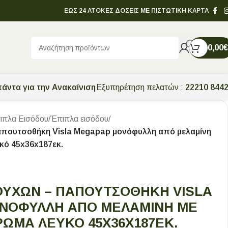
ΕΩΣ 24 ΑΤΟΚΕΣ ΔΟΣΕΙΣ ΜΕ ΠΙΣΤΩΤΙΚΗ ΚΑΡΤΑ
0,00
€
άντα για την Ανακαίνιση
Εξυπηρέτηση πελατών :
22210 844
ιπλα Εισόδου
/
Έπιπλα εισόδου
/
πουτσοθήκη Visla Megapap μονόφυλλη από μελαμίνη
κό 45x36x187εκ.
ΎΧΩΝ – ΠΑΠΟΥΤΣΟΘΉΚΗ VISLA
ΝΌΦΥΛΛΗ ΑΠΌ ΜΕΛΑΜΊΝΗ ΜΕ
ΏΜΑ ΛΕΥΚΌ 45X36X187ΕΚ.