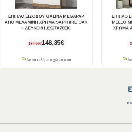
ΈΠΙΠΛΟ ΕΙΣΌΔΟΥ GALINA MEGAPAP
ΈΠΙΠΛΟ 
ΑΠΌ ΜΕΛΑΜΊΝΗ ΧΡΏΜΑ SAPPHIRE OAK
MELLO M
– ΛΕΥΚΌ 91,8X27X70ΕΚ.
ΧΡΏΜΑ Α
148,35
€
184,00
€
2
Αποστολή στο χώρο σου
Απ