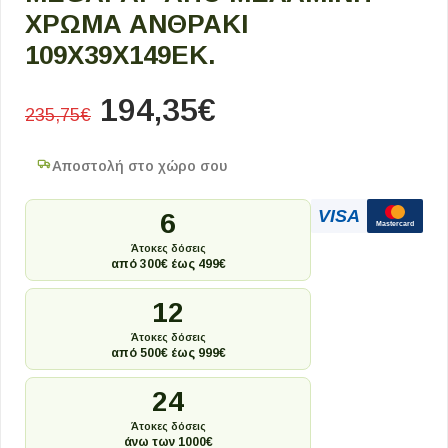
ΧΡΏΜΑ ΑΝΘΡΑΚΊ
109X39X149ΕΚ.
194,35
€
235,75
€
Αποστολή στο χώρο σου
VISA
6
Mastercard
Άτοκες δόσεις
από 300€ έως 499€
12
Άτοκες δόσεις
από 500€ έως 999€
24
Άτοκες δόσεις
άνω των 1000€