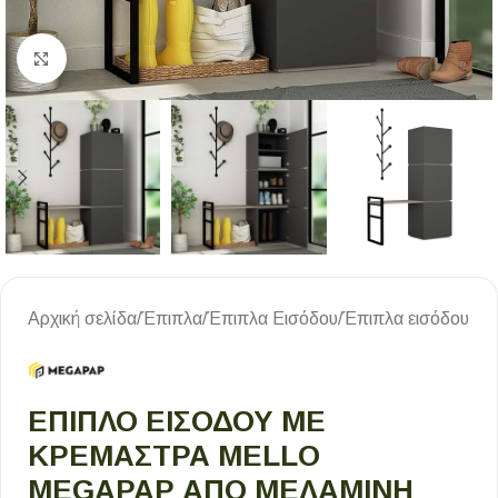
Κλικ για μεγέθυνση
Αρχική σελίδα
/
Έπιπλα
/
Έπιπλα Εισόδου
/
Έπιπλα εισόδου
ΈΠΙΠΛΟ ΕΙΣΌΔΟΥ ΜΕ
ΚΡΕΜΆΣΤΡΑ MELLO
MEGAPAP ΑΠΌ ΜΕΛΑΜΊΝΗ