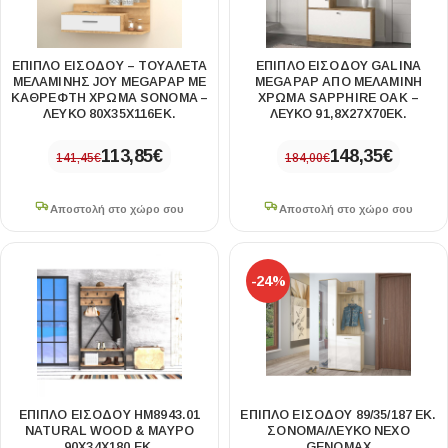
ΈΠΙΠΛΟ ΕΙΣΌΔΟΥ – ΤΟΥΑΛΈΤΑ
ΈΠΙΠΛΟ ΕΙΣΌΔΟΥ GALINA
ΜΕΛΑΜΊΝΗΣ JOY MEGAPAP ΜΕ
MEGAPAP ΑΠΌ ΜΕΛΑΜΊΝΗ
ΚΑΘΡΈΦΤΗ ΧΡΏΜΑ SONOMA –
ΧΡΏΜΑ SAPPHIRE OAK –
ΛΕΥΚΌ 80X35X116ΕΚ.
ΛΕΥΚΌ 91,8X27X70ΕΚ.
113,85
€
148,35
€
141,45
€
184,00
€
Αποστολή στο χώρο σου
Αποστολή στο χώρο σου
-24%
ΕΠΙΠΛΟ ΕΙΣΟΔΟΥ HM8943.01
ΈΠΙΠΛΟ ΕΙΣΌΔΟΥ 89/35/187 ΕΚ.
NATURAL WOOD & ΜΑΥΡΟ
ΣΌΝΟΜΑ/ΛΕΥΚΌ NEXO
90X34X180 ΕΚ.
GENOMAX