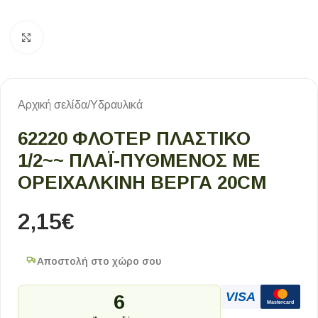
Κλικ για μεγέθυνση
Αρχική σελίδα
/
Υδραυλικά
62220 ΦΛΟΤΈΡ ΠΛΑΣΤΙΚΌ
1/2~~ ΠΛΆΙ-ΠΥΘΜΈΝΟΣ ΜΕ
ΟΡΕΙΧΆΛΚΙΝΗ ΒΈΡΓΑ 20CM
2,15
€
Αποστολή στο χώρο σου
VISA
6
Mastercard