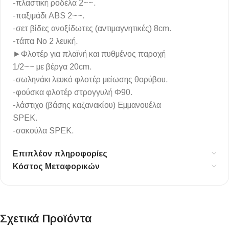
-πλαστική ροδέλα 2~~.
-παξιμάδι ABS 2~~.
-σετ βίδες ανοξίδωτες (αντιμαγνητικές) 8cm.
-τάπα Νο 2 λευκή.
►Φλοτέρ για πλαϊνή και πυθμένος παροχή
1/2~~ με βέργα 20cm.
-σωληνάκι λευκό φλοτέρ μείωσης θορύβου.
-φούσκα φλοτέρ στρογγυλή Φ90.
-λάστιχο (βάσης καζανακίου) Εμμανουέλα
SPEK.
-σακούλα SPEK.
Επιπλέον πληροφορίες
Κόστος Μεταφορικών
Σχετικά Προϊόντα