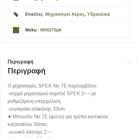
Ετικέτες:
Μηχανισμοί Αέρος
,
Υδραυλικά
Msku :
M0027Spk
Περιγραφή
Περιγραφή
Ο μηχανισμός SPEK Νο 7Ε περιλαμβάνει:
-κορμό μηχανισμού κομπλέ SPEK 2~~ με
ρυθμιζόμενη υπερχείλιση.
-σωληνάκι σιλικόνης 33cm.
►Μπουτόν Νο 7E (φώτο) για τρύπα καπακίου
καζανακίου 39mm.
-κωνικό λάστιχο 2~~.