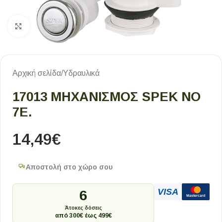
Κλικ για μεγέθυνση
Αρχική σελίδα
/
Υδραυλικά
17013 ΜΗΧΑΝΙΣΜΌΣ SPEK ΝΟ
7Ε.
14,49
€
Αποστολή στο χώρο σου
VISA
6
Mastercard
Άτοκες δόσεις
από 300€ έως 499€