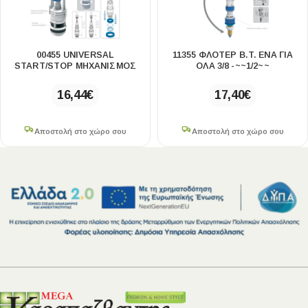
00455 UNIVERSAL
11355 ΦΛΟΤΈΡ B.T. ΈΝΑ ΓΙΑ
START/STOP ΜΗΧΑΝΙΣΜΌΣ
ΌΛΑ 3/8 -~~1/2~~
16,44
€
17,40
€
Αποστολή στο χώρο σου
Αποστολή στο χώρο σου