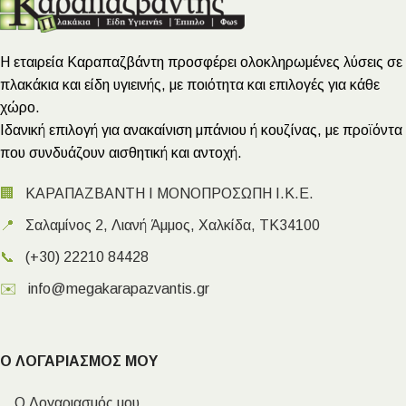
Η εταιρεία Καραπαζβάντη προσφέρει ολοκληρωμένες λύσεις σε
πλακάκια και είδη υγιεινής, με ποιότητα και επιλογές για κάθε
χώρο.
Ιδανική επιλογή για ανακαίνιση μπάνιου ή κουζίνας, με προϊόντα
που συνδυάζουν αισθητική και αντοχή.
🏢
ΚΑΡΑΠΑΖΒΑΝΤΗ Ι ΜΟΝΟΠΡΟΣΩΠΗ Ι.Κ.Ε.
📍
Σαλαμίνος 2, Λιανή Άμμος, Χαλκίδα, ΤΚ34100
📞
(+30) 22210 84428
✉️
info@megakarapazvantis.gr
Ο ΛΟΓΑΡΙΑΣΜΟΣ ΜΟΥ
Ο Λογαριασμός μου