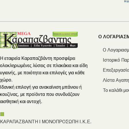
Επένδυσης Τοίχου
Ψηφίδες
Ειδικά Τεμάχια
Ο ΛΟΓΑΡΙΑΣ
Ο Λογαριασμ
Η εταιρεία Καραπαζβάντη προσφέρει
Ιστορικό Πα
ολοκληρωμένες λύσεις σε πλακάκια και είδη
Επεξεργασία
υγιεινής, με ποιότητα και επιλογές για κάθε
χώρο.
Λίστα Αγαπ
Ιδανική επιλογή για ανακαίνιση μπάνιου ή
Το καλάθι μο
κουζίνας, με προϊόντα που συνδυάζουν
αισθητική και αντοχή.
🏢
ΚΑΡΑΠΑΖΒΑΝΤΗ Ι ΜΟΝΟΠΡΟΣΩΠΗ Ι.Κ.Ε.