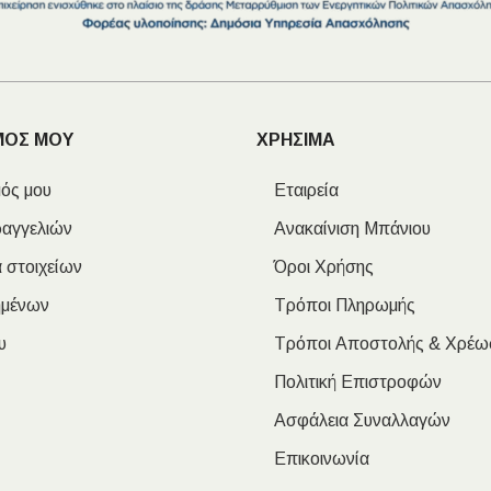
ΠΛΑΚΑΚ
ΜΟΣ ΜΟΥ
ΧΡΗΣΙΜΑ
Μοντέρνο μ
ός μου
Εταιρεία
ραγγελιών
Ανακαίνιση Μπάνιου
ΔΕΣ ΤΟ
 στοιχείων
Όροι Χρήσης
ημένων
Τρόποι Πληρωμής
υ
Τρόποι Αποστολής & Χρέω
Πολιτική Επιστροφών
Ασφάλεια Συναλλαγών
Επικοινωνία