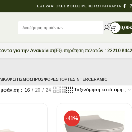
ΕΩΣ 24 ΑΤΟΚΕΣ ΔΟΣΕΙΣ ΜΕ ΠΙΣΤΩΤΙΚΗ ΚΑΡΤΑ
0,00
€
άντα για την Ανακαίνιση
Εξυπηρέτηση πελατών :
22210 844
ΛΙΚΆ
ΦΩΤΙΣΜΌΣ
ΠΡΟΣΦΟΡΈΣ
ΠΌΡΤΕΣ
INTERCERAMIC
Εμφάνιση
16
20
24
-41%