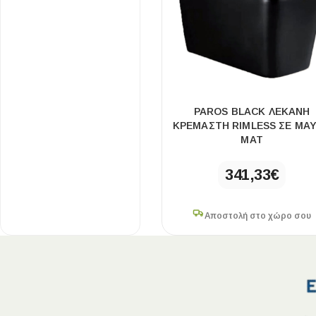
PAROS BLACK ΛΕΚΑΝΗ
ΚΡΕΜΑΣΤΗ RIMLESS ΣΕ ΜΑ
ΜΑΤ
ΕΙΔΟΣ ΠΛΑΚΙΔΙΩΝ
ΥΦΟΣ ΠΛΑΚΙΔΙΩΝ
341,33
€
Κουζίνας
Πέτρα
Εσωτερικού Χώρου
Ξύλο
Αποστολή στο χώρο σου
Εξωτερικού Χώρου
Τσιμέντο
Ντεκόρ - Μπάνιου
Μάρμαρο
Τοίχου - Δαπέδου Μπάνιου
Πισίνας