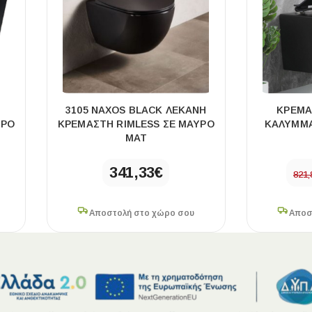
3105 NAXOS BLACK ΛΕΚΑΝΗ
ΚΡΕΜΑ
ΥΡΟ
ΚΡΕΜΑΣΤΗ RIMLESS ΣΕ ΜΑΥΡΟ
ΚΑΛΥΜΜΑ
ΜΑΤ
ΧΡΗΣΙΜΑ
341,33
€
821,
Οδηγός Αγοράς Πλακιδίων
Υπολογισμός Αποστατών -Κλίπς
Αποστολή στο χώρο σου
Αποσ