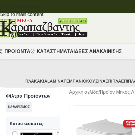
Skip to navigation
Skip to main content
ΠΡΟΪΟΝΤΑ
ΚΑΤΑΣΤΗΜΑΤΑ
ΙΔΈΕΣ ΑΝΑΚΑΊΝΙΣΗΣ
ΠΛΑΚΆΚΙΑ
LAMINATE
ΜΠΆΝΙΟ
ΚΟΥΖΊΝΑ
ΈΠΙΠΛΑ
ΈΠΙΠΛ
Αρχική σελίδα
/
Προϊόν Μήκος Λ
Φίλτρα Προϊόντων
ΚΑΘΑΡΙΣΜΌΣ
Κατασκευαστές
7