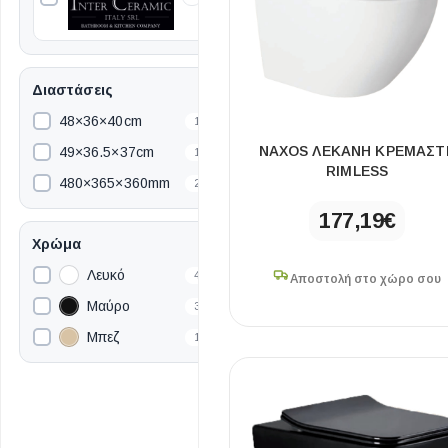
Διαστάσεις
48×36×40cm
1
NAXOS ΛΕΚΑΝΗ ΚΡΕΜΑΣΤ
49×36.5×37cm
1
RIMLESS
480×365×360mm
2
177,19
€
Χρώμα
Λευκό
4
Αποστολή στο χώρο σου
Μαύρο
3
Μπεζ
1