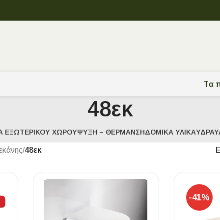
Tα π
48εκ
Α ΕΞΩΤΕΡΙΚΟΎ ΧΏΡΟΥ
ΨΎΞΗ – ΘΈΡΜΑΝΣΗ
ΔΟΜΙΚΆ ΥΛΙΚΆ
ΥΔΡΑΥ
εκάνης
/
48εκ
-41%