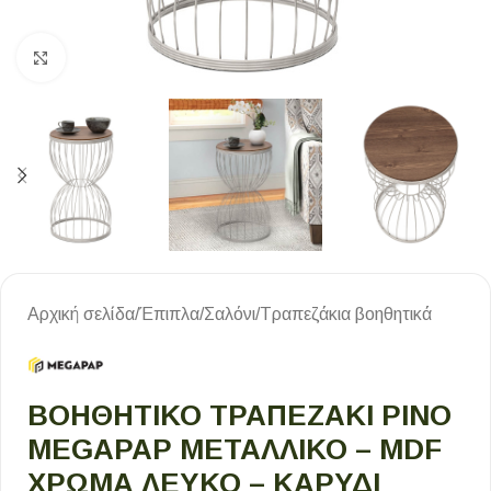
Κλικ για μεγέθυνση
Αρχική σελίδα
/
Έπιπλα
/
Σαλόνι
/
Τραπεζάκια βοηθητικά
ΒΟΗΘΗΤΙΚΌ ΤΡΑΠΕΖΆΚΙ PINO
MEGAPAP ΜΕΤΑΛΛΙΚΌ – MDF
ΧΡΏΜΑ ΛΕΥΚΌ – ΚΑΡΥΔΊ