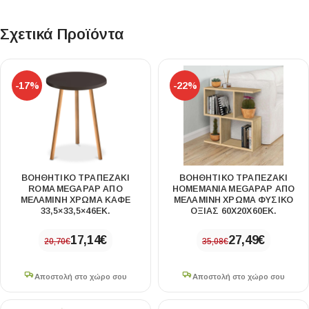
Σχετικά Προϊόντα
-17%
-22%
ΒΟΗΘΗΤΙΚΌ ΤΡΑΠΕΖΆΚΙ
ΒΟΗΘΗΤΙΚΌ ΤΡΑΠΕΖΆΚΙ
ROMA MEGAPAP ΑΠΌ
HOMEMANIA MEGAPAP ΑΠΌ
ΜΕΛΑΜΊΝΗ ΧΡΏΜΑ ΚΑΦΈ
ΜΕΛΑΜΊΝΗ ΧΡΏΜΑ ΦΥΣΙΚΌ
33,5×33,5×46ΕΚ.
ΟΞΙΆΣ 60X20X60ΕΚ.
17,14
€
27,49
€
20,70
€
35,08
€
Αποστολή στο χώρο σου
Αποστολή στο χώρο σου