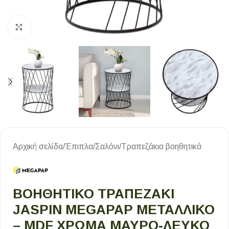
Κλικ για μεγέθυνση
Αρχική σελίδα
/
Έπιπλα
/
Σαλόνι
/
Τραπεζάκια βοηθητικά
ΒΟΗΘΗΤΙΚΌ ΤΡΑΠΕΖΆΚΙ
JASPIN MEGAPAP ΜΕΤΑΛΛΙΚΌ
– MDF ΧΡΏΜΑ ΜΑΎΡΟ-ΛΕΥΚΌ