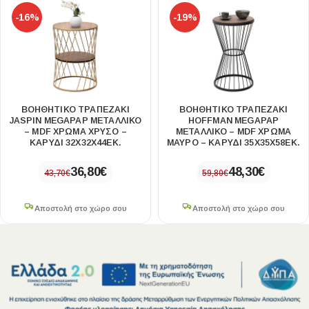
-16%
-19%
ΒΟΗΘΗΤΙΚΌ ΤΡΑΠΕΖΆΚΙ
ΒΟΗΘΗΤΙΚΌ ΤΡΑΠΕΖΆΚΙ
JASPIN MEGAPAP ΜΕΤΑΛΛΙΚΌ
HOFFMAN MEGAPAP
– MDF ΧΡΏΜΑ ΧΡΥΣΌ –
ΜΕΤΑΛΛΙΚΌ – MDF ΧΡΏΜΑ
ΚΑΡΥΔΊ 32X32X44ΕΚ.
ΜΑΎΡΟ – ΚΑΡΥΔΊ 35X35X58ΕΚ.
36,80
€
48,30
€
43,70
€
59,80
€
Αποστολή στο χώρο σου
Αποστολή στο χώρο σου