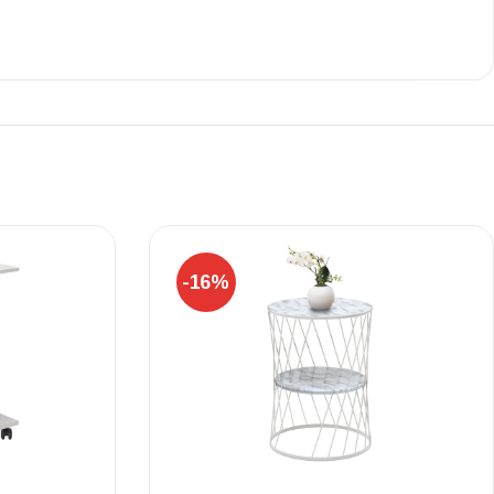
Ι NIGHT LUX MATT 60X120 ΠΡΩΤΗ
ΠΟΙΟΤΗΤΑ
αύρο ματ, μαρμάρινο εφέ, ρεκτιφιέ πλακίδιο πορσελάνης
-16%