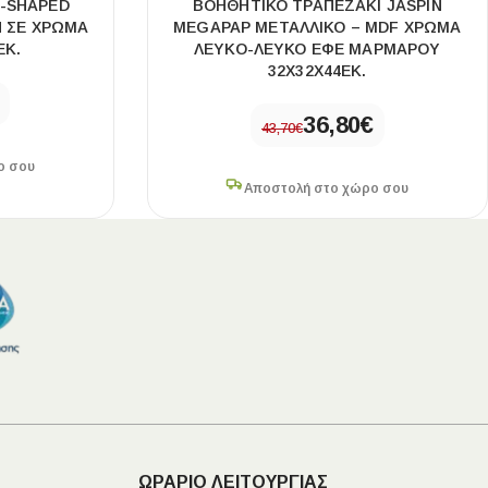
C-SHAPED
ΒΟΗΘΗΤΙΚΌ ΤΡΑΠΕΖΆΚΙ JASPIN
 ΣΕ ΧΡΏΜΑ
MEGAPAP ΜΕΤΑΛΛΙΚΌ – MDF ΧΡΏΜΑ
ΕΚ.
ΛΕΥΚΌ-ΛΕΥΚΌ ΕΦΈ ΜΑΡΜΆΡΟΥ
32X32X44ΕΚ.
36,80
€
43,70
€
ο σου
Αποστολή στο χώρο σου
ΩΡΑΡΙΟ ΛΕΙΤΟΥΡΓΙΑΣ