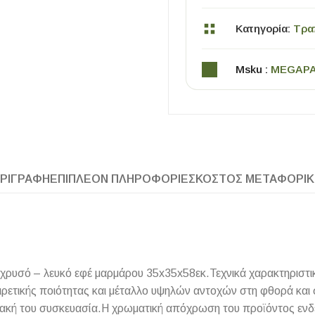
Κατηγορία:
Τρα
Msku :
MEGAP
ΧΡΗΣΙΜΑ
ΡΙΓΡΑΦΉ
ΕΠΙΠΛΈΟΝ ΠΛΗΡΟΦΟΡΊΕΣ
ΚΌΣΤΟΣ ΜΕΤΑΦΟΡΙ
Οδηγός Αγοράς Πλακιδίων
Υπολογισμός Αποστατών -Κλίπς
 χρυσό – λευκό εφέ μαρμάρου 35x35x58εκ.Τεχνικά χαρακτηριστι
ετικής ποιότητας και μέταλλο υψηλών αντοχών στη φθορά και στ
ακή του συσκευασία.Η χρωματική απόχρωση του προϊόντος ενδέ