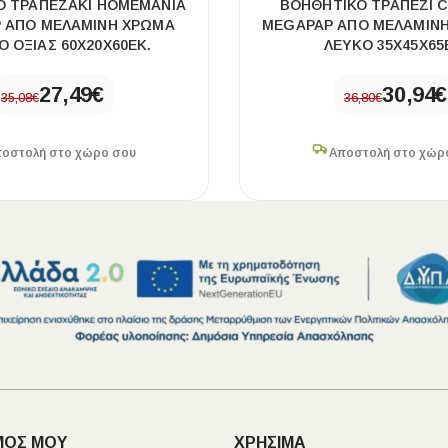
Ό ΤΡΑΠΕΖΆΚΙ HOMEMANIA
ΒΟΗΘΗΤΙΚΌ ΤΡΑΠΈΖΙ 
 ΑΠΌ ΜΕΛΑΜΊΝΗ ΧΡΏΜΑ
MEGAPAP ΑΠΌ ΜΕΛΑΜΊΝΗ
Ό ΟΞΙΆΣ 60X20X60ΕΚ.
ΛΕΥΚΌ 35X45X65
27,49
€
30,94
€
35,08
€
36,80
€
οστολή στο χώρο σου
Αποστολή στο χώρ
ΜΟΣ ΜΟΥ
ΧΡΗΣΙΜΑ