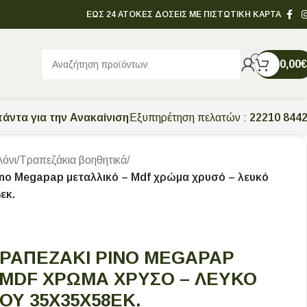
ΕΩΣ 24 ΑΤΟΚΕΣ ΔΟΣΕΙΣ ΜΕ ΠΙΣΤΩΤΙΚΗ ΚΑΡΤΑ
0,00
€
άντα για την Ανακαίνιση
Εξυπηρέτηση πελατών :
22210 844
λόνι
/
Τραπεζάκια βοηθητικά
/
ino Megapap μεταλλικό – Mdf χρώμα χρυσό – λευκό
εκ.
ΡΑΠΕΖΆΚΙ PINO MEGAPAP
 MDF ΧΡΏΜΑ ΧΡΥΣΌ – ΛΕΥΚΌ
Υ 35X35X58ΕΚ.