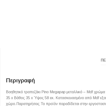
ΕΙΔΟΣ ΠΛΑΚΙΔΙΩΝ
ΥΦΟΣ ΠΛΑΚΙΔΙΩΝ
ΠΕ
Κουζίνας
Πέτρα
Εσωτερικού Χώρου
Ξύλο
Εξωτερικού Χώρου
Τσιμέντο
Περιγραφή
Ντεκόρ - Μπάνιου
Μάρμαρο
Βοηθητικό τραπεζάκι Pino Megapap μεταλλικό – Mdf χρώμα
Τοίχου - Δαπέδου Μπάνιου
35 x Βάθος 35 x Ύψος 58 εκ. Κατασκευασμένο από Mdf εξαιρ
Πισίνας
χώρο.Παρατηρήσεις:Το προϊόν παραδίδεται στην εργοστασι