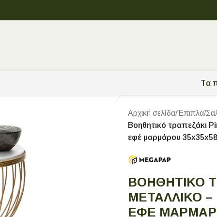
Tα π
Αρχική σελίδα
/
Έπιπλα
/
Σα
Βοηθητικό τραπεζάκι P
εφέ μαρμάρου 35x35x58
ΒΟΗΘΗΤΙΚΌ Τ
ΜΕΤΑΛΛΙΚΌ –
ΕΦΈ ΜΑΡΜΆΡΟ