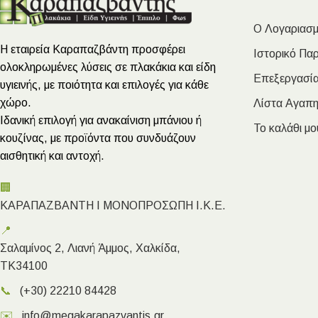
Ο Λογαριασμ
Η εταιρεία Καραπαζβάντη προσφέρει
Ιστορικό Πα
ολοκληρωμένες λύσεις σε πλακάκια και είδη
Επεξεργασία
υγιεινής, με ποιότητα και επιλογές για κάθε
χώρο.
Λίστα Αγαπ
Ιδανική επιλογή για ανακαίνιση μπάνιου ή
Το καλάθι μο
κουζίνας, με προϊόντα που συνδυάζουν
αισθητική και αντοχή.
🏢
ΚΑΡΑΠΑΖΒΑΝΤΗ Ι ΜΟΝΟΠΡΟΣΩΠΗ Ι.Κ.Ε.
📍
Σαλαμίνος 2, Λιανή Άμμος, Χαλκίδα,
ΤΚ34100
📞
(+30) 22210 84428
✉️
info@megakarapazvantis.gr