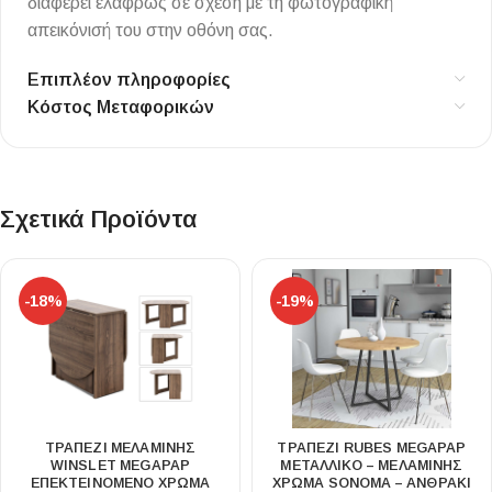
διαφέρει ελαφρώς σε σχέση με τη φωτογραφική
απεικόνισή του στην οθόνη σας.
Επιπλέον πληροφορίες
Κόστος Μεταφορικών
Σχετικά Προϊόντα
-18%
-19%
ΤΡΑΠΈΖΙ ΜΕΛΑΜΊΝΗΣ
ΤΡΑΠΈΖΙ RUBES MEGAPAP
WINSLET MEGAPAP
ΜΕΤΑΛΛΙΚΌ – ΜΕΛΑΜΊΝΗΣ
ΕΠΕΚΤΕΙΝΌΜΕΝΟ ΧΡΏΜΑ
ΧΡΏΜΑ SONOMA – ΑΝΘΡΑΚΊ