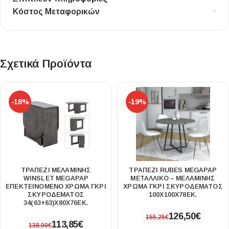
Κόστος Μεταφορικών
Σχετικά Προϊόντα
-18%
-19%
ΤΡΑΠΈΖΙ ΜΕΛΑΜΊΝΗΣ
ΤΡΑΠΈΖΙ RUBES MEGAPAP
WINSLET MEGAPAP
ΜΕΤΑΛΛΙΚΌ – ΜΕΛΑΜΊΝΗΣ
ΕΠΕΚΤΕΙΝΌΜΕΝΟ ΧΡΏΜΑ ΓΚΡΙ
ΧΡΏΜΑ ΓΚΡΙ ΣΚΥΡΟΔΈΜΑΤΟΣ
ΣΚΥΡΟΔΈΜΑΤΟΣ
100X100X78ΕΚ.
34(63+63)X80X76ΕΚ.
126,50
€
155,25
€
113,85
€
138,00
€