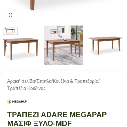
Κλικ για μεγέθυνση
Αρχική σελίδα
/
Έπιπλα
/
Κουζίνα & Τραπεζαρία
/
Τραπέζια Κουζίνας
ΤΡΑΠΈΖΙ ADARE MEGAPAP
ΜΑΣΊΦ ΞΎΛΟ-MDF