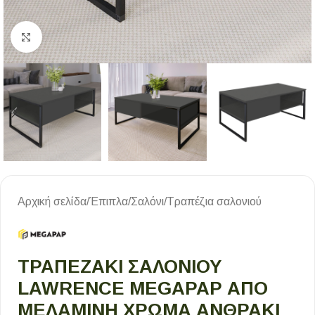
Κλικ για μεγέθυνση
Αρχική σελίδα
/
Έπιπλα
/
Σαλόνι
/
Τραπέζια σαλονιού
ΤΡΑΠΕΖΆΚΙ ΣΑΛΟΝΙΟΎ
LAWRENCE MEGAPAP ΑΠΌ
ΜΕΛΑΜΊΝΗ ΧΡΏΜΑ ΑΝΘΡΑΚΊ