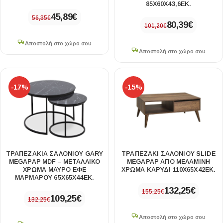
85X60X43,6ΕΚ.
45,89
€
56,35
€
80,39
€
101,20
€
Αποστολή στο χώρο σου
Αποστολή στο χώρο σου
-17%
-15%
ΤΡΑΠΕΖΆΚΙΑ ΣΑΛΟΝΙΟΎ GARY
ΤΡΑΠΕΖΆΚΙ ΣΑΛΟΝΙΟΎ SLIDE
MEGAPAP MDF – ΜΕΤΑΛΛΙΚΌ
MEGAPAP ΑΠΌ ΜΕΛΑΜΊΝΗ
ΧΡΏΜΑ ΜΑΎΡΟ ΕΦΈ
ΧΡΏΜΑ ΚΑΡΥΔΊ 110X65X42ΕΚ.
ΜΑΡΜΆΡΟΥ 65X65X44ΕΚ.
132,25
€
155,25
€
109,25
€
132,25
€
Αποστολή στο χώρο σου