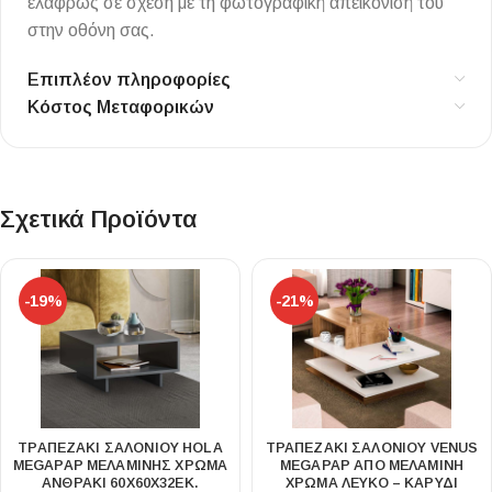
ελαφρώς σε σχέση με τη φωτογραφική απεικόνισή του
στην οθόνη σας.
Επιπλέον πληροφορίες
Κόστος Μεταφορικών
Σχετικά Προϊόντα
-19%
-21%
ΤΡΑΠΕΖΆΚΙ ΣΑΛΟΝΙΟΎ HOLA
ΤΡΑΠΕΖΆΚΙ ΣΑΛΟΝΙΟΎ VENUS
MEGAPAP ΜΕΛΑΜΊΝΗΣ ΧΡΏΜΑ
MEGAPAP ΑΠΌ ΜΕΛΑΜΊΝΗ
ΑΝΘΡΑΚΊ 60X60X32ΕΚ.
ΧΡΏΜΑ ΛΕΥΚΌ – ΚΑΡΥΔΊ