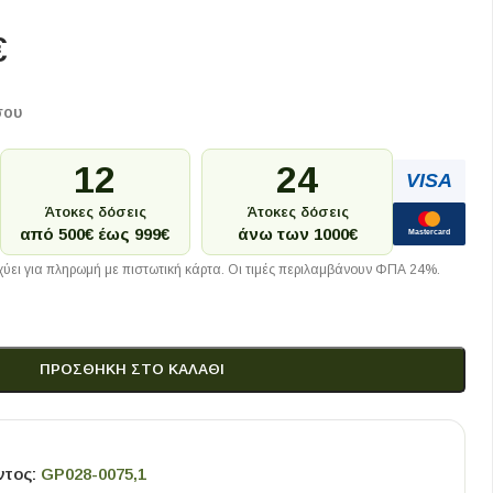
€
σου
12
24
VISA
Άτοκες δόσεις
Άτοκες δόσεις
από 500€ έως 999€
άνω των 1000€
Mastercard
ύει για πληρωμή με πιστωτική κάρτα. Οι τιμές περιλαμβάνουν ΦΠΑ 24%.
ΠΡΟΣΘΉΚΗ ΣΤΟ ΚΑΛΆΘΙ
ντος:
GP028-0075,1