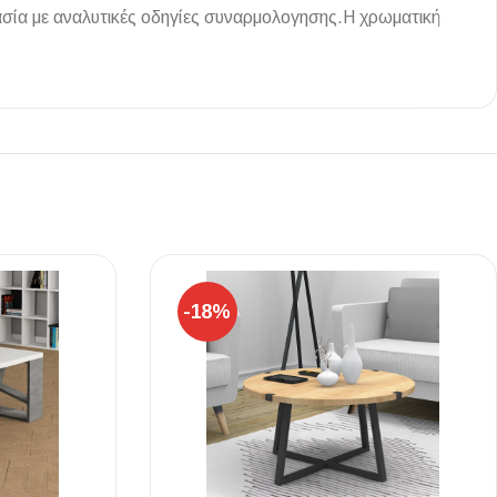
ασία με αναλυτικές οδηγίες συναρμολογησης.Η χρωματική
Ι NIGHT LUX MATT 60X120 ΠΡΩΤΗ
ΠΟΙΟΤΗΤΑ
αύρο ματ, μαρμάρινο εφέ, ρεκτιφιέ πλακίδιο πορσελάνης
-18%