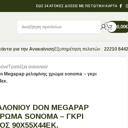
ΕΩΣ 24 ΑΤΟΚΕΣ ΔΟΣΕΙΣ ΜΕ ΠΙΣΤΩΤΙΚΗ ΚΑΡΤΑ
0,00
€
άντα για την Ανακαίνιση
Εξυπηρέτηση πελατών :
22210 844
λόνι
/
Τραπέζια σαλονιού
/
n Megapap μελαμίνης χρώμα sonoma – γκρι
εκ.
ΑΛΟΝΙΟΎ DON MEGAPAP
ΡΏΜΑ SONOMA – ΓΚΡΙ
Σ 90X55X44ΕΚ.