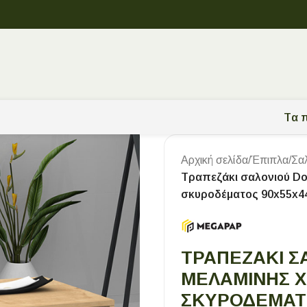
Tα π
Αρχική σελίδα
/
Έπιπλα
/
Σα
Τραπεζάκι σαλονιού Do
σκυροδέματος 90x55x44
ΤΡΑΠΕΖΆΚΙ Σ
ΜΕΛΑΜΊΝΗΣ Χ
ΣΚΥΡΟΔΈΜΑΤΟ