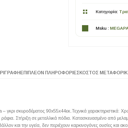
Κατηγορία:
Τρα
Msku :
MEGAP
ΧΡΗΣΙΜΑ
ΡΙΓΡΑΦΉ
ΕΠΙΠΛΈΟΝ ΠΛΗΡΟΦΟΡΊΕΣ
ΚΌΣΤΟΣ ΜΕΤΑΦΟΡΙ
Οδηγός Αγοράς Πλακιδίων
Υπολογισμός Αποστατών -Κλίπς
– γκρι σκυροδέματος 90x55x44εκ.Τεχνικά χαρακτηριστικά: Χρ
 ράφια. Στήριξη σε μεταλλικά πόδια. Κατασκευασμένο από μελαμ
ιβάλλον και την υγεία, δεν περιέχουν καρκινογόνες ουσίες και 