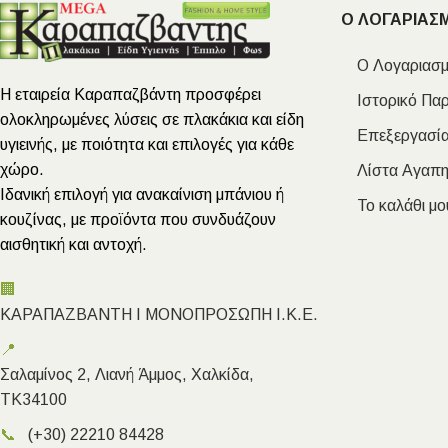
Ο ΛΟΓΑΡΙΑΣ
Ο Λογαριασμ
Η εταιρεία Καραπαζβάντη προσφέρει
Ιστορικό Πα
ολοκληρωμένες λύσεις σε πλακάκια και είδη
Επεξεργασία
υγιεινής, με ποιότητα και επιλογές για κάθε
χώρο.
Λίστα Αγαπ
Ιδανική επιλογή για ανακαίνιση μπάνιου ή
Το καλάθι μο
κουζίνας, με προϊόντα που συνδυάζουν
αισθητική και αντοχή.
🏢
ΚΑΡΑΠΑΖΒΑΝΤΗ Ι ΜΟΝΟΠΡΟΣΩΠΗ Ι.Κ.Ε.
📍
Σαλαμίνος 2, Λιανή Άμμος, Χαλκίδα,
ΤΚ34100
📞
(+30) 22210 84428