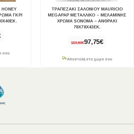
Ύ HONEY
ΤΡΑΠΕΖΆΚΙ ΣΑΛΟΝΙΟΎ MAURICIO
ΡΏΜΑ ΓΚΡΙ
MEGAPAP ΜΕΤΑΛΛΙΚΌ – ΜΕΛΑΜΊΝΗΣ
0X40ΕΚ.
ΧΡΏΜΑ SONOMA – ΑΝΘΡΑΚΊ
78X78X43ΕΚ.
€
97,75
€
119,60
€
ο σου
Αποστολή στο χώρο σου