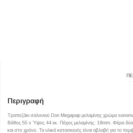
ΕΙΔΟΣ ΠΛΑΚΙΔΙΩΝ
ΥΦΟΣ ΠΛΑΚΙΔΙΩΝ
ΠΕ
Κουζίνας
Πέτρα
Εσωτερικού Χώρου
Ξύλο
Εξωτερικού Χώρου
Τσιμέντο
Περιγραφή
Ντεκόρ - Μπάνιου
Μάρμαρο
Τραπεζάκι σαλονιού Don Megapap μελαμίνης χρώμα sonoma 
Τοίχου - Δαπέδου Μπάνιου
Βάθος 55 x Ύψος 44 εκ. Πάχος μελαμίνης: 18mm. Φέρει δύο
Πισίνας
και στο χρόνο. Τα υλικά κατασκευής είναι αβλαβή για το περ