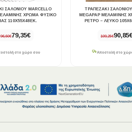
ΚΙ ΣΑΛΟΝΙΟΎ MARCELLO
ΤΡΑΠΕΖΆΚΙ ΣΑΛΟΝΙΟ
ΕΛΑΜΊΝΗΣ ΧΡΏΜΑ ΦΥΣΙΚΌ
MEGAPAP ΜΕΛΑΜΊΝΗΣ Χ
ΙΆΣ 110X55X48ΕΚ.
ΡΕΤΡΌ – ΛΕΥΚΌ 105X6
79,35
€
90,85
96,60
€
109,25
€
οστολή στο χώρο σου
Αποστολή στο χώρ