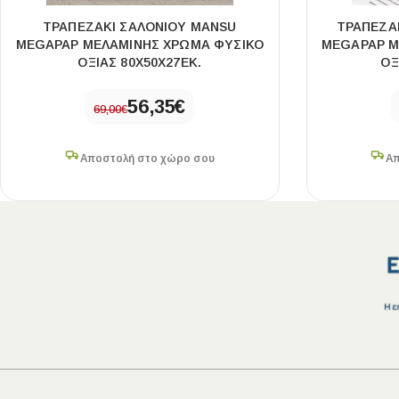
ΤΡΑΠΕΖΆΚΙ ΣΑΛΟΝΙΟΎ MANSU
ΤΡΑΠΕΖΆ
MEGAPAP ΜΕΛΑΜΊΝΗΣ ΧΡΏΜΑ ΦΥΣΙΚΌ
MEGAPAP Μ
ΟΞΙΆΣ 80X50X27ΕΚ.
ΟΞ
56,35
€
69,00
€
Αποστολή στο χώρο σου
Απ