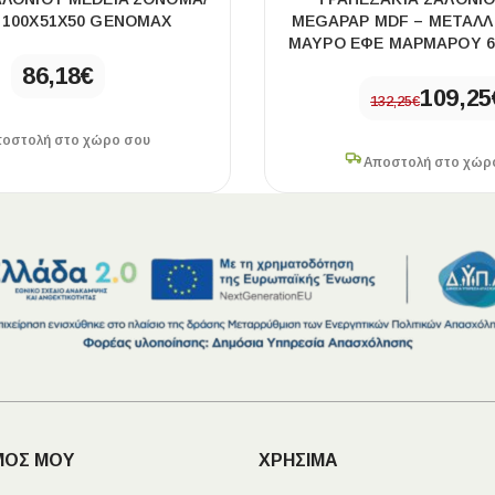
 100X51X50 GENOMAX
MEGAPAP MDF – ΜΕΤΑΛΛ
ΜΑΎΡΟ ΕΦΈ ΜΑΡΜΆΡΟΥ 6
86,18
€
109,25
132,25
€
οστολή στο χώρο σου
Αποστολή στο χώρ
ΜΟΣ ΜΟΥ
ΧΡΗΣΙΜΑ