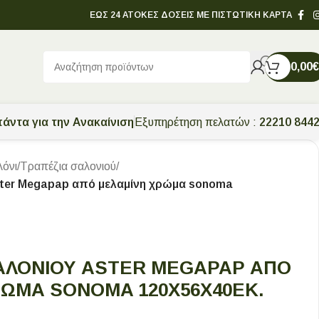
ΕΩΣ 24 ΑΤΟΚΕΣ ΔΟΣΕΙΣ ΜΕ ΠΙΣΤΩΤΙΚΗ ΚΑΡΤΑ
0,00
€
άντα για την Ανακαίνιση
Εξυπηρέτηση πελατών :
22210 844
λόνι
/
Τραπέζια σαλονιού
/
ster Megapap από μελαμίνη χρώμα sonoma
ΑΛΟΝΙΟΎ ASTER MEGAPAP ΑΠΌ
ΏΜΑ SONOMA 120X56X40ΕΚ.