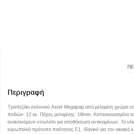
ΠΕ
ΕΙΔΟΣ ΠΛΑΚΙΔΙΩΝ
ΥΦΟΣ ΠΛΑΚΙΔΙΩΝ
Κουζίνας
Πέτρα
Εσωτερικού Χώρου
Ξύλο
Περιγραφή
Εξωτερικού Χώρου
Τσιμέντο
Τραπεζάκι σαλονιού Aster Megapap από μελαμίνη χρώμα s
Ντεκόρ - Μπάνιου
Μάρμαρο
ποδιών: 12 εκ. Πάχος μελαμίνης: 18mm. Κατασκευασμένο από
Τοίχου - Δαπέδου Μπάνιου
ανακλινόμενο ντουλάπι για αποθήκευση αντικειμένων. Τα υλικ
Πισίνας
ευρωπαϊκά πρότυπα ποιότητας Ε1. Ιδανικό για τον οικιακό 