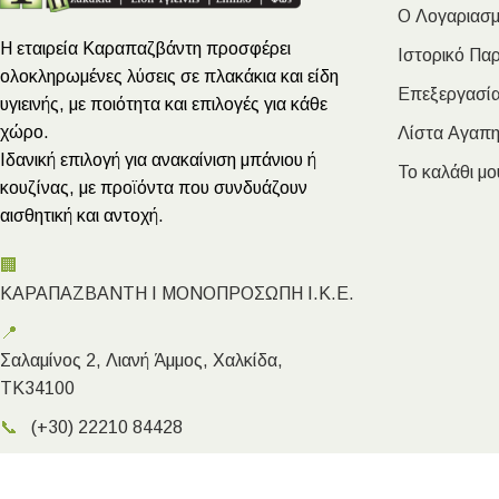
Ο Λογαριασμ
Η εταιρεία Καραπαζβάντη προσφέρει
Ιστορικό Πα
ολοκληρωμένες λύσεις σε πλακάκια και είδη
Επεξεργασία
υγιεινής, με ποιότητα και επιλογές για κάθε
χώρο.
Λίστα Αγαπ
Ιδανική επιλογή για ανακαίνιση μπάνιου ή
Το καλάθι μο
κουζίνας, με προϊόντα που συνδυάζουν
αισθητική και αντοχή.
🏢
ΚΑΡΑΠΑΖΒΑΝΤΗ Ι ΜΟΝΟΠΡΟΣΩΠΗ Ι.Κ.Ε.
📍
Σαλαμίνος 2, Λιανή Άμμος, Χαλκίδα,
ΤΚ34100
📞
(+30) 22210 84428
✉️
info@megakarapazvantis.gr