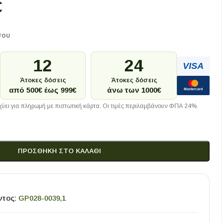
€
σου
12
24
VISA
Άτοκες δόσεις
Άτοκες δόσεις
από 500€ έως 999€
άνω των 1000€
Mastercard
ύει για πληρωμή με πιστωτική κάρτα. Οι τιμές περιλαμβάνουν ΦΠΑ 24%.
ΠΡΟΣΘΉΚΗ ΣΤΟ ΚΑΛΆΘΙ
ντος:
GP028-0039,1