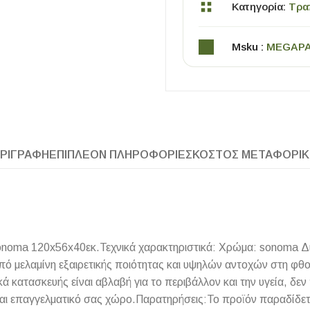
Κατηγορία:
Τρα
Msku :
MEGAP
ΡΙΓΡΑΦΉ
ΕΠΙΠΛΈΟΝ ΠΛΗΡΟΦΟΡΊΕΣ
ΚΌΣΤΟΣ ΜΕΤΑΦΟΡΙ
ΧΡΗΣΙΜΑ
Οδηγός Αγοράς Πλακιδίων
Υπολογισμός Αποστατών -Κλίπς
onoma 120x56x40εκ.Τεχνικά χαρακτηριστικά: Χρώμα: sonoma Δ
 μελαμίνη εξαιρετικής ποιότητας και υψηλών αντοχών στη φθορά 
ά κατασκευής είναι αβλαβή για το περιβάλλον και την υγεία, δε
και επαγγελματικό σας χώρο.Παρατηρήσεις:Το προϊόν παραδίδετ