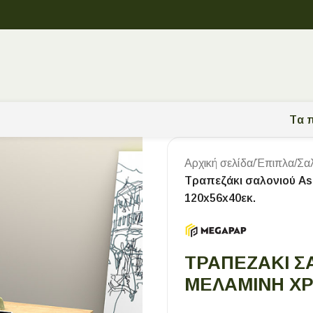
Tα π
Αρχική σελίδα
/
Έπιπλα
/
Σα
Τραπεζάκι σαλονιού A
120x56x40εκ.
ΤΡΑΠΕΖΆΚΙ Σ
ΜΕΛΑΜΊΝΗ ΧΡ