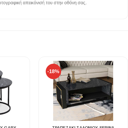
τογραφική απεικόνισή του στην οθόνη σας.
Ι NIGHT LUX MATT 60X120 ΠΡΩΤΗ
ΠΟΙΟΤΗΤΑ
αύρο ματ, μαρμάρινο εφέ, ρεκτιφιέ πλακίδιο πορσελάνης
-18%
ΟΎ GARY
ΤΡΑΠΕΖΆΚΙ ΣΑΛΟΝΙΟΎ SERINA