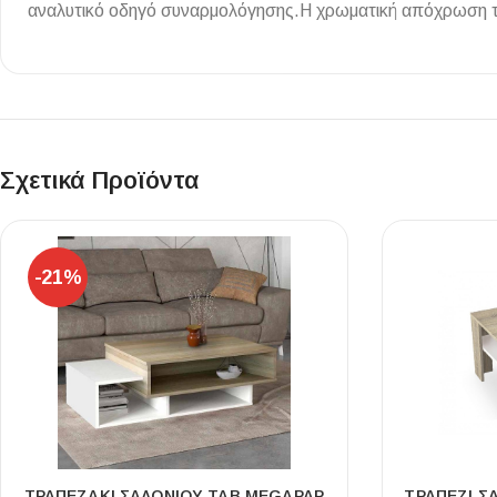
αναλυτικό οδηγό συναρμολόγησης.Η χρωματική απόχρωση του
Επένδυσης Τοίχου
Ψηφίδες
Ειδικά Τεμάχια
Σχετικά Προϊόντα
-21%
ΤΡΑΠΕΖΆΚΙ ΣΑΛΟΝΙΟΎ TAB MEGAPAP
ΤΡΑΠΈΖΙ Σ