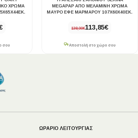
ΙΚΌ ΧΡΏΜΑ
MEGAPAP ΑΠΌ ΜΕΛΑΜΊΝΗ ΧΡΏΜΑ
5X65X44ΕΚ.
ΜΑΎΡΟ ΕΦΈ ΜΑΡΜΆΡΟΥ 107X60X40ΕΚ.
€
113,85
€
138,00
€
ο σου
Αποστολή στο χώρο σου
ΩΡΑΡΙΟ ΛΕΙΤΟΥΡΓΙΑΣ