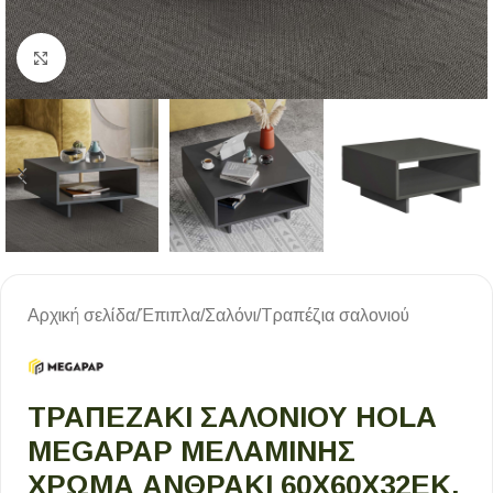
Κλικ για μεγέθυνση
Αρχική σελίδα
/
Έπιπλα
/
Σαλόνι
/
Τραπέζια σαλονιού
ΤΡΑΠΕΖΆΚΙ ΣΑΛΟΝΙΟΎ HOLA
MEGAPAP ΜΕΛΑΜΊΝΗΣ
ΧΡΏΜΑ ΑΝΘΡΑΚΊ 60X60X32ΕΚ.