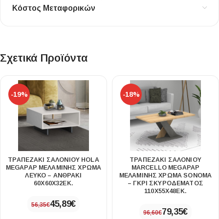
Κόστος Μεταφορικών
Σχετικά Προϊόντα
-19%
-18%
ΤΡΑΠΕΖΆΚΙ ΣΑΛΟΝΙΟΎ HOLA
ΤΡΑΠΕΖΆΚΙ ΣΑΛΟΝΙΟΎ
MEGAPAP ΜΕΛΑΜΊΝΗΣ ΧΡΏΜΑ
MARCELLO MEGAPAP
ΛΕΥΚΌ – ΑΝΘΡΑΚΊ
ΜΕΛΑΜΊΝΗΣ ΧΡΏΜΑ SONOMA
60X60X32ΕΚ.
– ΓΚΡΙ ΣΚΥΡΟΔΈΜΑΤΟΣ
110X55X48ΕΚ.
45,89
€
56,35
€
79,35
€
96,60
€