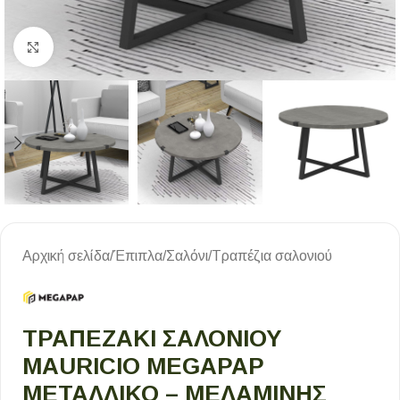
Κλικ για μεγέθυνση
Αρχική σελίδα
/
Έπιπλα
/
Σαλόνι
/
Τραπέζια σαλονιού
ΤΡΑΠΕΖΆΚΙ ΣΑΛΟΝΙΟΎ
MAURICIO MEGAPAP
ΜΕΤΑΛΛΙΚΌ – ΜΕΛΑΜΊΝΗΣ