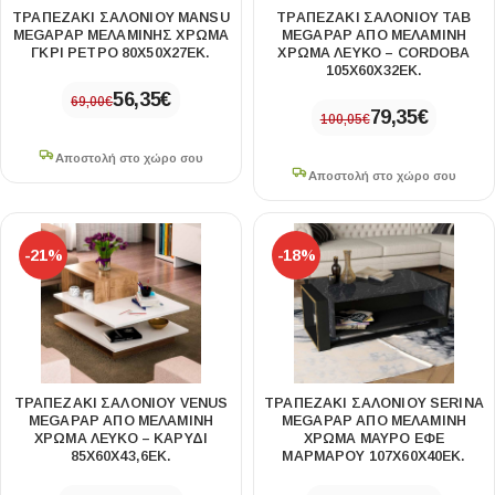
ΤΡΑΠΕΖΆΚΙ ΣΑΛΟΝΙΟΎ MANSU
ΤΡΑΠΕΖΆΚΙ ΣΑΛΟΝΙΟΎ TAB
MEGAPAP ΜΕΛΑΜΊΝΗΣ ΧΡΏΜΑ
MEGAPAP ΑΠΌ ΜΕΛΑΜΊΝΗ
ΓΚΡΙ ΡΕΤΡΌ 80X50X27ΕΚ.
ΧΡΏΜΑ ΛΕΥΚΌ – CORDOBA
105X60X32ΕΚ.
56,35
€
69,00
€
79,35
€
100,05
€
Αποστολή στο χώρο σου
Αποστολή στο χώρο σου
-21%
-18%
ΤΡΑΠΕΖΆΚΙ ΣΑΛΟΝΙΟΎ VENUS
ΤΡΑΠΕΖΆΚΙ ΣΑΛΟΝΙΟΎ SERINA
MEGAPAP ΑΠΌ ΜΕΛΑΜΊΝΗ
MEGAPAP ΑΠΌ ΜΕΛΑΜΊΝΗ
ΧΡΏΜΑ ΛΕΥΚΌ – ΚΑΡΥΔΊ
ΧΡΏΜΑ ΜΑΎΡΟ ΕΦΈ
85X60X43,6ΕΚ.
ΜΑΡΜΆΡΟΥ 107X60X40ΕΚ.