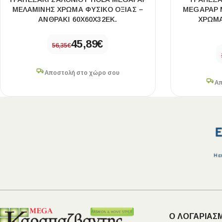
ΜΕΛΑΜΊΝΗΣ ΧΡΏΜΑ ΦΥΣΙΚΌ ΟΞΙΆΣ –
MEGAPAP 
ΑΝΘΡΑΚΊ 60X60X32ΕΚ.
ΧΡΏΜΑ
45,89
€
56,35
€
Αποστολή στο χώρο σου
Απ
Ο ΛΟΓΑΡΙΑΣ