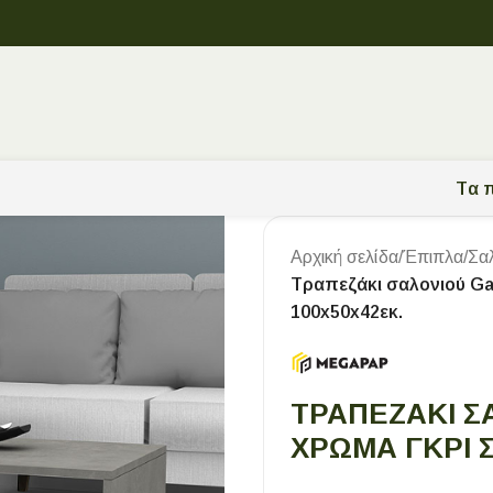
Tα π
Αρχική σελίδα
/
Έπιπλα
/
Σα
Τραπεζάκι σαλονιού G
100x50x42εκ.
ΤΡΑΠΕΖΆΚΙ Σ
ΧΡΏΜΑ ΓΚΡΙ 