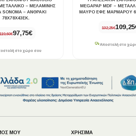
ΜΕΤΑΛΛΙΚΌ – ΜΕΛΑΜΊΝΗΣ
MEGAPAP MDF – ΜΕΤΑΛΛ
 SONOMA – ΑΝΘΡΑΚΊ
ΜΑΎΡΟ ΕΦΈ ΜΑΡΜΆΡΟΥ 6
78X78X43ΕΚ.
109,25
132,25
€
97,75
€
119,60
€
Αποστολή στο χώρ
οστολή στο χώρο σου
ΜΟΣ ΜΟΥ
ΧΡΗΣΙΜΑ