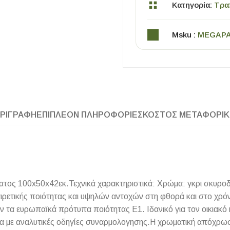
Κατηγορία:
Τρα
Msku :
MEGAP
ΡΙΓΡΑΦΉ
ΕΠΙΠΛΈΟΝ ΠΛΗΡΟΦΟΡΊΕΣ
ΚΌΣΤΟΣ ΜΕΤΑΦΟΡΙ
ΧΡΗΣΙΜΑ
Οδηγός Αγοράς Πλακιδίων
Υπολογισμός Αποστατών -Κλίπς
τος 100x50x42εκ.Τεχνικά χαρακτηριστικά: Χρώμα: γκρι σκυροδ
ετικής ποιότητας και υψηλών αντοχών στη φθορά και στο χρόνο.
ούν τα ευρωπαϊκά πρότυπα ποιότητας Ε1. Ιδανικό για τον οικιακ
α με αναλυτικές οδηγίες συναρμολογησης.Η χρωματική απόχρωσ