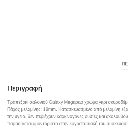
ΠΕ
ΕΙΔΟΣ ΠΛΑΚΙΔΙΩΝ
ΥΦΟΣ ΠΛΑΚΙΔΙΩΝ
Κουζίνας
Πέτρα
Εσωτερικού Χώρου
Ξύλο
Περιγραφή
Εξωτερικού Χώρου
Τσιμέντο
Τραπεζάκι σαλονιού Galaxy Megapap χρώμα γκρι σκυροδέμα
Ντεκόρ - Μπάνιου
Μάρμαρο
Πάχος μελαμίνης: 18mm. Κατασκευασμένο από μελαμίνη εξαιρ
Τοίχου - Δαπέδου Μπάνιου
την υγεία, δεν περιέχουν καρκινογόνες ουσίες και ακολουθ
Πισίνας
παραδίδεται αμοντάριστο στην εργοστασιακή του συσκευασί