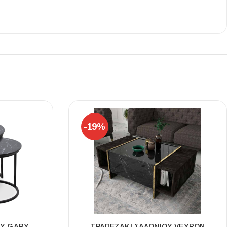
Ι NIGHT LUX MATT 60X120 ΠΡΩΤΗ
ΠΟΙΟΤΗΤΑ
αύρο ματ, μαρμάρινο εφέ, ρεκτιφιέ πλακίδιο πορσελάνης
-19%
ΟΎ GARY
ΤΡΑΠΕΖΆΚΙ ΣΑΛΟΝΙΟΎ VEYRON