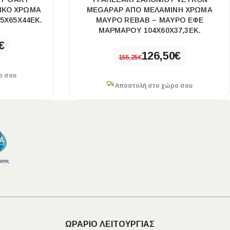
ΙΚΌ ΧΡΏΜΑ
MEGAPAP ΑΠΌ ΜΕΛΑΜΊΝΗ ΧΡΏΜΑ
5X65X44ΕΚ.
ΜΑΎΡΟ REBAB – ΜΑΎΡΟ ΕΦΈ
ΜΑΡΜΆΡΟΥ 104X60X37,3ΕΚ.
€
126,50
€
155,25
€
ο σου
Αποστολή στο χώρο σου
ΩΡΑΡΙΟ ΛΕΙΤΟΥΡΓΙΑΣ