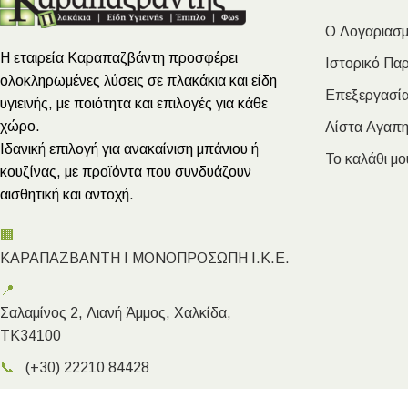
Ο Λογαριασμ
Η εταιρεία Καραπαζβάντη προσφέρει
Ιστορικό Πα
ολοκληρωμένες λύσεις σε πλακάκια και είδη
Επεξεργασία
υγιεινής, με ποιότητα και επιλογές για κάθε
χώρο.
Λίστα Αγαπ
Ιδανική επιλογή για ανακαίνιση μπάνιου ή
Το καλάθι μο
κουζίνας, με προϊόντα που συνδυάζουν
αισθητική και αντοχή.
🏢
ΚΑΡΑΠΑΖΒΑΝΤΗ Ι ΜΟΝΟΠΡΟΣΩΠΗ Ι.Κ.Ε.
📍
Σαλαμίνος 2, Λιανή Άμμος, Χαλκίδα,
ΤΚ34100
📞
(+30) 22210 84428
✉️
info@megakarapazvantis.gr