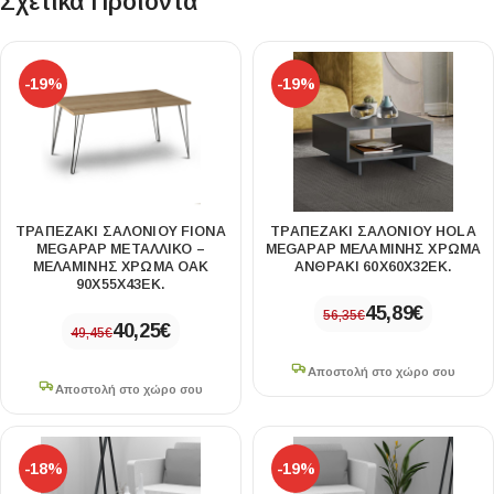
Σχετικά Προϊόντα
-19%
-19%
ΤΡΑΠΕΖΆΚΙ ΣΑΛΟΝΙΟΎ FIONA
ΤΡΑΠΕΖΆΚΙ ΣΑΛΟΝΙΟΎ HOLA
MEGAPAP ΜΕΤΑΛΛΙΚΌ –
MEGAPAP ΜΕΛΑΜΊΝΗΣ ΧΡΏΜΑ
ΜΕΛΑΜΊΝΗΣ ΧΡΏΜΑ OAK
ΑΝΘΡΑΚΊ 60X60X32ΕΚ.
90X55X43ΕΚ.
45,89
€
56,35
€
40,25
€
49,45
€
Αποστολή στο χώρο σου
Αποστολή στο χώρο σου
-18%
-19%