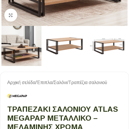
Κλικ για μεγέθυνση
Αρχική σελίδα
/
Έπιπλα
/
Σαλόνι
/
Τραπέζια σαλονιού
ΤΡΑΠΕΖΆΚΙ ΣΑΛΟΝΙΟΎ ATLAS
MEGAPAP ΜΕΤΑΛΛΙΚΌ –
ΜΕΛΑΜΊΝΗΣ ΧΡΏΜΑ