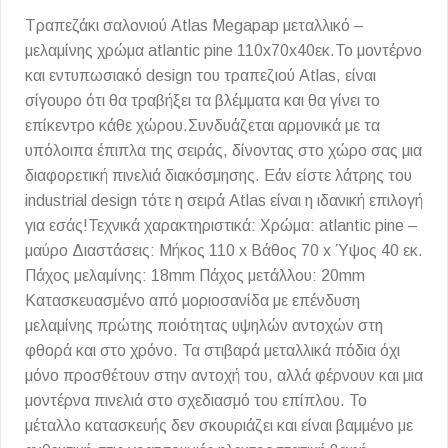
Τραπεζάκι σαλονιού Atlas Megapap μεταλλικό –
μελαμίνης χρώμα atlantic pine 110x70x40εκ.Το μοντέρνο
και εντυπωσιακό design του τραπεζιού Atlas, είναι
σίγουρο ότι θα τραβήξει τα βλέμματα και θα γίνει το
επίκεντρο κάθε χώρου.Συνδυάζεται αρμονικά με τα
υπόλοιπα έπιπλα της σειράς, δίνοντας στο χώρο σας μια
διαφορετική πινελιά διακόσμησης. Εάν είστε λάτρης του
industrial design τότε η σειρά Atlas είναι η ιδανική επιλογή
για εσάς!Τεχνικά χαρακτηριστικά: Χρώμα: atlantic pine –
μαύρο Διαστάσεις: Μήκος 110 x Βάθος 70 x Ύψος 40 εκ.
Πάχος μελαμίνης: 18mm Πάχος μετάλλου: 20mm
Κατασκευασμένο από μοριοσανίδα με επένδυση
μελαμίνης πρώτης ποιότητας υψηλών αντοχών στη
φθορά και στο χρόνο. Τα στιβαρά μεταλλικά πόδια όχι
μόνο προσθέτουν στην αντοχή του, αλλά φέρνουν και μια
μοντέρνα πινελιά στο σχεδιασμό του επίπλου. Το
μέταλλο κατασκευής δεν σκουριάζει και είναι βαμμένο με