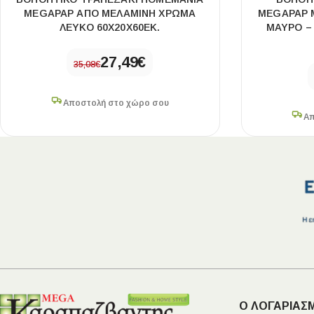
MEGAPAP ΑΠΌ ΜΕΛΑΜΊΝΗ ΧΡΏΜΑ
MEGAPAP 
ΛΕΥΚΌ 60X20X60ΕΚ.
ΜΑΎΡΟ –
27,49
€
35,08
€
Αποστολή στο χώρο σου
Απ
Ο ΛΟΓΑΡΙΑΣ