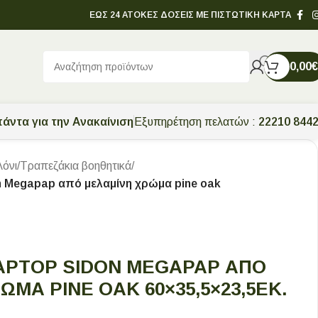
ΕΩΣ 24 ΑΤΟΚΕΣ ΔΟΣΕΙΣ ΜΕ ΠΙΣΤΩΤΙΚΗ ΚΑΡΤΑ
0,00
€
άντα για την Ανακαίνιση
Εξυπηρέτηση πελατών :
22210 844
λόνι
/
Τραπεζάκια βοηθητικά
/
n Megapap από μελαμίνη χρώμα pine oak
APTOP SIDON MEGAPAP ΑΠΌ
ΜΑ PINE OAK 60×35,5×23,5ΕΚ.