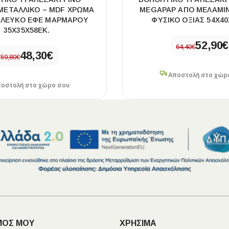
ΜΕΤΑΛΛΙΚΌ – MDF ΧΡΏΜΑ
MEGAPAP ΑΠΌ ΜΕΛΑΜΊ
 ΛΕΥΚΌ ΕΦΈ ΜΑΡΜΆΡΟΥ
ΦΥΣΙΚΌ ΟΞΙΆΣ 54X40
35X35X58ΕΚ.
52,90
€
64,40
€
48,30
€
59,80
€
Αποστολή στο χώρ
οστολή στο χώρο σου
ΜΟΣ ΜΟΥ
ΧΡΗΣΙΜΑ