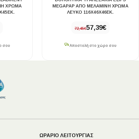
ΝΗ ΧΡΏΜΑ
MEGAPAP ΑΠΌ ΜΕΛΑΜΊΝΗ ΧΡΏΜΑ
X45ΕΚ.
ΛΕΥΚΌ 116X46X46ΕΚ.
57,39
€
72,45
€
ο σου
Αποστολή στο χώρο σου
ΩΡΑΡΙΟ ΛΕΙΤΟΥΡΓΙΑΣ