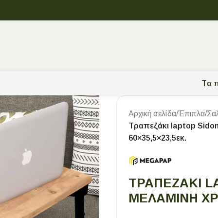
Tα π
Αρχική σελίδα
/
Έπιπλα
/
Σα
Τραπεζάκι laptop Sido
60×35,5×23,5εκ.
ΤΡΑΠΕΖΆΚΙ L
ΜΕΛΑΜΊΝΗ ΧΡΏ