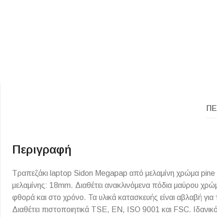
ΠΕ
ΕΙΔΟΣ ΠΛΑΚΙΔΙΩΝ
ΥΦΟΣ ΠΛΑΚΙΔΙΩΝ
Κουζίνας
Πέτρα
Εσωτερικού Χώρου
Ξύλο
Περιγραφή
Εξωτερικού Χώρου
Τσιμέντο
Τραπεζάκι laptop Sidon Megapap από μελαμίνη χρώμα pine 
Ντεκόρ - Μπάνιου
Μάρμαρο
μελαμίνης: 18mm. Διαθέτει ανακλινόμενα πόδια μαύρου χρ
Τοίχου - Δαπέδου Μπάνιου
φθορά και στο χρόνο. Τα υλικά κατασκευής είναι αβλαβή για
Πισίνας
Διαθέτει πιστοποιητικά TSE, EN, ISO 9001 και FSC. Ιδανικ