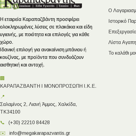
Ο Λογαριασμ
Η εταιρεία Καραπαζβάντη προσφέρει
Ιστορικό Πα
ολοκληρωμένες λύσεις σε πλακάκια και είδη
Επεξεργασία
υγιεινής, με ποιότητα και επιλογές για κάθε
χώρο.
Λίστα Αγαπ
Ιδανική επιλογή για ανακαίνιση μπάνιου ή
Το καλάθι μο
κουζίνας, με προϊόντα που συνδυάζουν
αισθητική και αντοχή.
🏢
ΚΑΡΑΠΑΖΒΑΝΤΗ Ι ΜΟΝΟΠΡΟΣΩΠΗ Ι.Κ.Ε.
📍
Σαλαμίνος 2, Λιανή Άμμος, Χαλκίδα,
ΤΚ34100
📞
(+30) 22210 84428
✉️
info@megakarapazvantis.gr