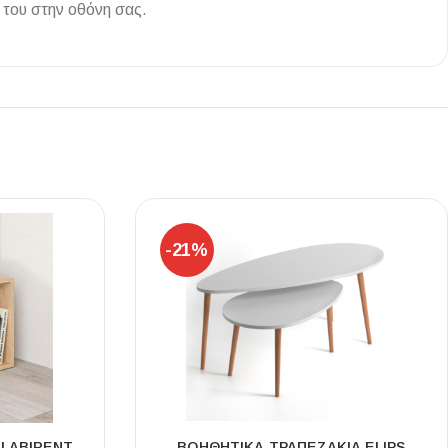
 του στην οθόνη σας.
Ι NIGHT LUX MATT 60X120 ΠΡΩΤΗ
ΠΟΙΟΤΗΤΑ
αύρο ματ, μαρμάρινο εφέ, ρεκτιφιέ πλακίδιο πορσελάνης
-21%
 LABIRENT
ΒΟΗΘΗΤΙΚΆ ΤΡΑΠΕΖΆΚΙΑ ELIPS