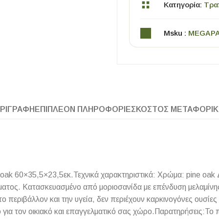
Κατηγορία:
Τρα
Msku :
MEGAP
ΡΙΓΡΑΦΉ
ΕΠΙΠΛΈΟΝ ΠΛΗΡΟΦΟΡΊΕΣ
ΚΌΣΤΟΣ ΜΕΤΑΦΟΡΙ
ΧΡΗΣΙΜΑ
Οδηγός Αγοράς Πλακιδίων
Υπολογισμός Αποστατών -Κλίπς
oak 60×35,5×23,5εκ.Τεχνικά χαρακτηριστικά: Χρώμα: pine oak 
ώματος. Κατασκευασμένο από μοριοσανίδα με επένδυση μελαμίν
 το περιβάλλον και την υγεία, δεν περιέχουν καρκινογόνες ουσί
ό για τον οικιακό και επαγγελματικό σας χώρο.Παρατηρήσεις:Το