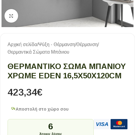
Κλικ για μεγέθυνση
Αρχική σελίδα
/
Ψύξη - Θέρμανση
/
Θέρμανση
/
Θερμαντικά Σώματα Μπάνιου
ΘΕΡΜΑΝΤΙΚΌ ΣΏΜΑ ΜΠΆΝΙΟΥ
ΧΡΩΜΈ EDEN 16,5X50X120CM
423,34
€
Αποστολή στο χώρο σου
VISA
6
Mastercard
Άτοκες δόσεις