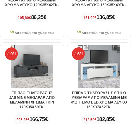
MEGAPAP ΑΠΌ ΜΕΛΑΜΊΝΗ
MEGAPAP ΑΠΌ ΜΕΛΑΜΊΝΗ
ΧΡΏΜΑ ΛΕΥΚΌ 120X35X42ΕΚ.
ΧΡΏΜΑ ΛΕΥΚΌ 160X35X49ΕΚ.
86,25
€
136,85
€
105,80
€
161,00
€
Αποστολή στο χώρο σου
Αποστολή στο χώρο σου
-19%
-16%
ΈΠΙΠΛΟ ΤΗΛΕΌΡΑΣΗΣ
ΈΠΙΠΛΟ ΤΗΛΕΌΡΑΣΗΣ STILO
JASMINE MEGAPAP ΑΠΌ
MEGAPAP ΑΠΌ ΜΕΛΑΜΊΝΗ ΜΕ
ΜΕΛΑΜΊΝΗ ΧΡΏΜΑ ΓΚΡΙ
ΦΩΤΙΣΜΌ LED ΧΡΏΜΑ ΛΕΥΚΌ
170X35X50ΕΚ.
150X37X52ΕΚ.
166,75
€
182,85
€
205,85
€
218,50
€