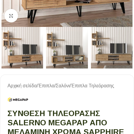
Κλικ για μεγέθυνση
Αρχική σελίδα
/
Έπιπλα
/
Σαλόνι
/
Έπιπλα Τηλεόρασης
ΣΎΝΘΕΣΗ ΤΗΛΕΌΡΑΣΗΣ
SALERNO MEGAPAP ΑΠΌ
ΜΕΛΑΜΊΝΗ ΧΡΏΜΑ SAPPHIRE