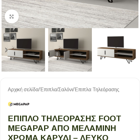
Κλικ για μεγέθυνση
Αρχική σελίδα
/
Έπιπλα
/
Σαλόνι
/
Έπιπλα Τηλεόρασης
ΈΠΙΠΛΟ ΤΗΛΕΌΡΑΣΗΣ FOOT
MEGAPAP ΑΠΌ ΜΕΛΑΜΊΝΗ
ΧΡΏΜΑ ΚΑΡΥΔΊ – ΛΕΥΚΌ