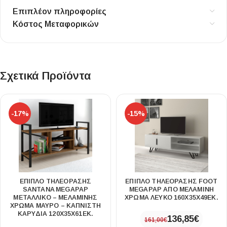
Επιπλέον πληροφορίες
Κόστος Μεταφορικών
Σχετικά Προϊόντα
-17%
-15%
ΈΠΙΠΛΟ ΤΗΛΕΌΡΑΣΗΣ
ΈΠΙΠΛΟ ΤΗΛΕΌΡΑΣΗΣ FOOT
SANTANA MEGAPAP
MEGAPAP ΑΠΌ ΜΕΛΑΜΊΝΗ
ΜΕΤΑΛΛΙΚΌ – ΜΕΛΑΜΊΝΗΣ
ΧΡΏΜΑ ΛΕΥΚΌ 160X35X49ΕΚ.
ΧΡΏΜΑ ΜΑΎΡΟ – ΚΑΠΝΙΣΤΉ
ΚΑΡΥΔΙΆ 120X35X61ΕΚ.
136,85
€
161,00
€