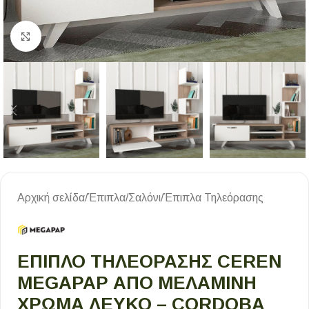
Κλικ για μεγέθυνση
Αρχική σελίδα
/
Έπιπλα
/
Σαλόνι
/
Έπιπλα Τηλεόρασης
ΈΠΙΠΛΟ ΤΗΛΕΌΡΑΣΗΣ CEREN
MEGAPAP ΑΠΌ ΜΕΛΑΜΊΝΗ
ΧΡΏΜΑ ΛΕΥΚΌ – CORDOBA