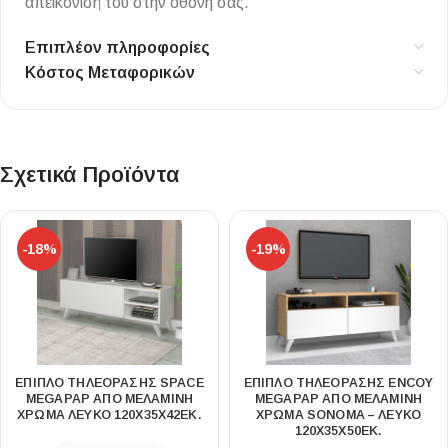
απεικόνισή του στην οθόνη σας.
Επιπλέον πληροφορίες
Κόστος Μεταφορικών
Σχετικά Προϊόντα
-18%
-19%
ΈΠΙΠΛΟ ΤΗΛΕΌΡΑΣΗΣ SPACE
ΈΠΙΠΛΟ ΤΗΛΕΌΡΑΣΗΣ ENCOY
MEGAPAP ΑΠΌ ΜΕΛΑΜΊΝΗ
MEGAPAP ΑΠΌ ΜΕΛΑΜΊΝΗ
ΧΡΏΜΑ ΛΕΥΚΌ 120X35X42ΕΚ.
ΧΡΏΜΑ SONOMA – ΛΕΥΚΌ
120X35X50ΕΚ.