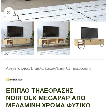
Κλικ για μεγέθυνση
Αρχική σελίδα
/
Έπιπλα
/
Σαλόνι
/
Έπιπλα Τηλεόρασης
ΈΠΙΠΛΟ ΤΗΛΕΌΡΑΣΗΣ
NORFOLK MEGAPAP ΑΠΌ
ΜΕΛΑΜΊΝΗ ΧΡΏΜΑ ΦΥΣΙΚΌ