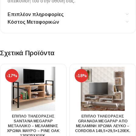
απεικόνισή του στην οθόνη σας.
Επιπλέον πληροφορίες
Κόστος Μεταφορικών
Σχετικά Προϊόντα
-17%
-18%
ΈΠΙΠΛΟ ΤΗΛΕΌΡΑΣΗΣ
ΈΠΙΠΛΟ ΤΗΛΕΌΡΑΣΗΣ
SANTANA MEGAPAP
GRANADA MEGAPAP ΑΠΌ
ΜΕΤΑΛΛΙΚΌ – ΜΕΛΑΜΊΝΗΣ
ΜΕΛΑΜΊΝΗ ΧΡΏΜΑ ΛΕΥΚΌ –
ΧΡΏΜΑ ΜΑΎΡΟ – PINE OAK
CORDOBA 149,5×29,5×120ΕΚ.
120X35X61ΕΚ.